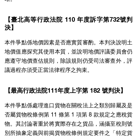
【臺北高等行政法院 110 年度訴字第732號判
決】
本件爭點係地價因素是否應實質審酌。本判決說明土
地價值應探究其使用本質，並說明地價評議委員會仍
應遵守地價查估規則，除該規則仍受司法審查外，評
議過程亦須受正當法律程序之拘束。
【最高行政法院111年度上字第 182 號判決】
本件爭點係處理進口貨物在關稅法上之類別歸屬及是
否屬貨物稅條例第 11 條第 1 項第 8 款規定之應稅貨
物。其討論著重於將實際存在之貨品，涵攝至稅則號
別所抽象定義與前揭貨物稅條例規定要件之「特定貨