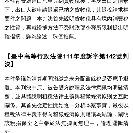
本件背景為進口汽車完納貨物稅後，再次出口之情形
下，出口人欲申請退還已納之貨物稅，其退稅請求權
要件之問題。本判決首先說明貨物稅具有境內消費稅
之性質，再就證據方法不受財政部令釋所限制提出明
確指摘，詳為論述，殊值推薦。
【臺中高等行政法院111年度訴字第142號判
決】
本件爭議為清算期間溢繳之未分配盈餘稅是否應予退
還。本判決中原、被告雙方說理及法律意識均明確清
楚，並具體說明租稅法律主義與稽徵經濟原則之互動
關係。其首先從定性開始逐一分析本案事實，最後以
租稅法律主義不得向稽徵經濟原則退讓為結論，闡明
該稅捐保全之主張於法無據而無理由，論理邏輯清
晰。