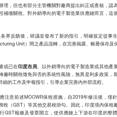
辦理，但也有部分主管機關對廠商提出糾正或查核，認
程補徵關稅。對外銷導向的電子製造業供應鏈而言，這
聽取各界反饋後，研議並發布了新的指引，明確規定從事
nufacturing Unit）間之產品流轉，在完善揭露、帳冊保
慮或已在
印度布局
、以外銷導向的電子製造業或其他產
轉廠時關稅徵免與否的系統性風險，無異是利多政策，
詳細的工作及申報指引，引導企業完善內外部流程。
應注意前述MOOWR保稅措施，自2019年修法後，僅
務稅（GST）等其他交易稅掛勾。因此，印度境內保稅
行GST報繳及發票開立，使供應鏈上下游在印度的整