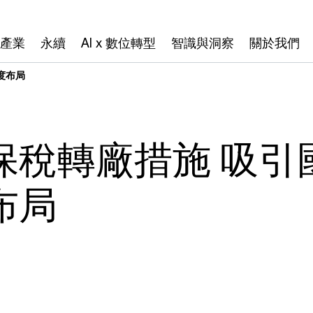
產業
永續
AI x 數位轉型
智識與洞察
關於我們
度布局
保稅轉廠措施 吸引
布局