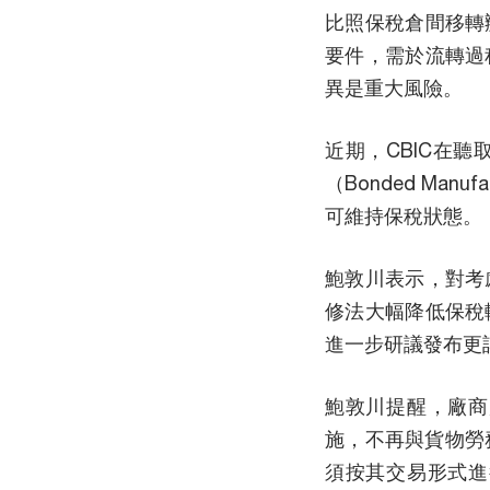
比照保稅倉間移轉
要件，需於流轉過
異是重大風險。
近期，CBIC在
（Bonded Ma
可維持保稅狀態。
鮑敦川表示，對考
修法大幅降低保稅
進一步研議發布更
鮑敦川提醒，廠商
施，不再與貨物勞
須按其交易形式進