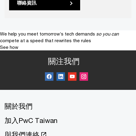
聯絡資訊
We help you meet tomorrow’s tech demands
so you can
compete at a speed that rewrites the rules
See how
關注我們
關於我們
加入PwC Taiwan
與我們連絡