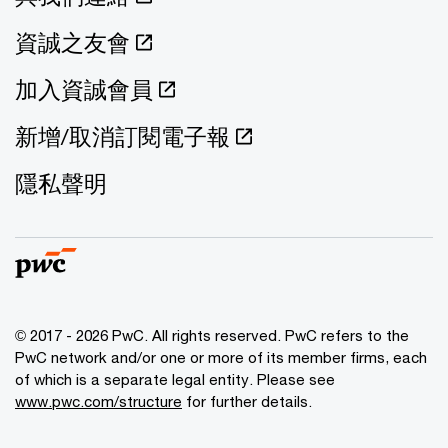
資誠之友會
加入資誠會員
新增/取消訂閱電子報
隱私聲明
© 2017 - 2026 PwC. All rights reserved. PwC refers to the
PwC network and/or one or more of its member firms, each
of which is a separate legal entity. Please see
www.pwc.com/structure
for further details.