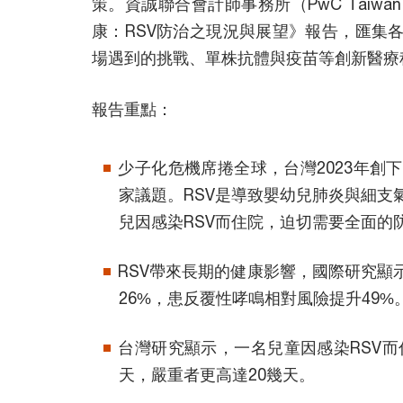
策。資誠聯合會計師事務所（PwC Tai
康：RSV防治之現況與展望》報告，匯集
場遇到的挑戰、單株抗體與疫苗等創新醫療
報告重點：
少子化危機席捲全球，台灣2023年創
家議題。RSV是導致嬰幼兒肺炎與細
兒因感染RSV而住院，迫切需要全面的
RSV帶來長期的健康影響，國際研究顯
26%，患反覆性哮鳴相對風險提升49%
台灣研究顯示，一名兒童因感染RSV而
天，嚴重者更高達20幾天。