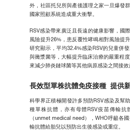
外，社區托兒所與產後護理之家一旦爆發
國家照顧系統造成重大衝擊。
RSV感染帶來廣泛且長遠的健康影響，國
風險提升26%，患反覆性哮鳴相對風險提
研究顯示，平均32.4%感染RSV的兒童
與黴漿菌等，大幅提升臨床治療的嚴重程度
來減少肺炎鏈球菌等其他病原感染之間接效
長效型單株抗體免疫接種 提供
科學界正積極開發許多預防RSV感染及幫
種單株抗體，亦有母體RSV疫苗傳輸抗
（unmet medical need），WH
輸抗體給胎兒以預防出生後感染或重症。