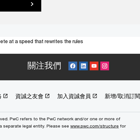
te at a speed that rewrites the rules
關注我們
絡
資誠之友會
加入資誠會員
新增/取消訂
erved. PwC refers to the PwC network and/or one or more of
a separate legal entity. Please see
www.pwc.com/structure
for