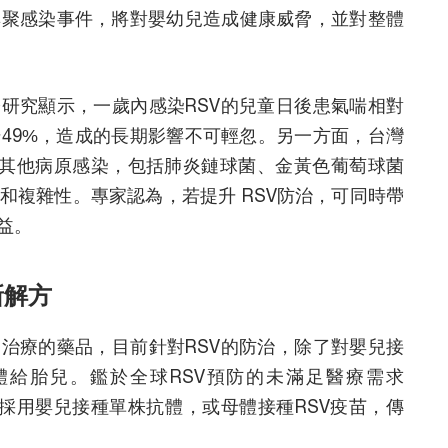
群聚感染事件，將對嬰幼兒造成健康威脅，並對整體
際研究顯示，一歲內感染RSV的兒童日後患氣喘相對
升49%，造成的長期影響不可輕忽。另一方面，台灣
併發其他病原感染，包括肺炎鏈球菌、金黃色葡萄球菌
和複雜性。專家認為，若提升 RSV防治，可同時帶
益。
新解方
助治療的藥品，目前針對RSV的防治，除了對嬰兒接
體給胎兒。鑑於全球RSV預防的未滿足醫療需求
O呼籲各國採用嬰兒接種單株抗體，或母體接種RSV疫苗，傳