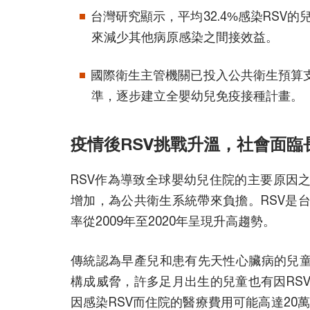
台灣研究顯示，平均32.4%感染RSV
來減少其他病原感染之間接效益。
國際衛生主管機關已投入公共衛生預算支
準，逐步建立全嬰幼兒免疫接種計畫。
疫情後RSV挑戰升溫，社會面臨
RSV作為導致全球嬰幼兒住院的主要原因
增加，為公共衛生系統帶來負擔。RSV是
率從2009年至2020年呈現升高趨勢。
傳統認為早產兒和患有先天性心臟病的兒童
構成威脅，許多足月出生的兒童也有因RS
因感染RSV而住院的醫療費用可能高達20