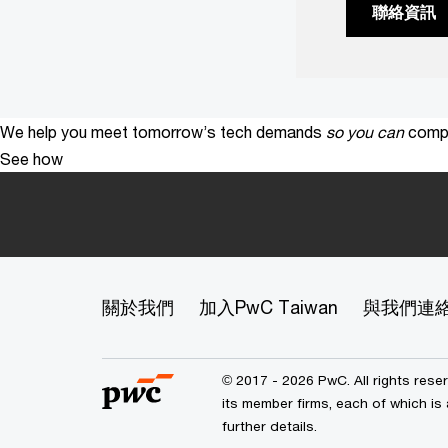
聯絡資訊
We help you meet tomorrow’s tech demands
so you can
compe
See how
關於我們
加入PwC Taiwan
與我們連
© 2017 - 2026 PwC. All rights res
its member firms, each of which is 
further details.