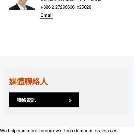
+886 2 27296666, x25028
Email
媒體聯絡人
聯絡資訊
We help you meet tomorrow’s tech demands
so you can