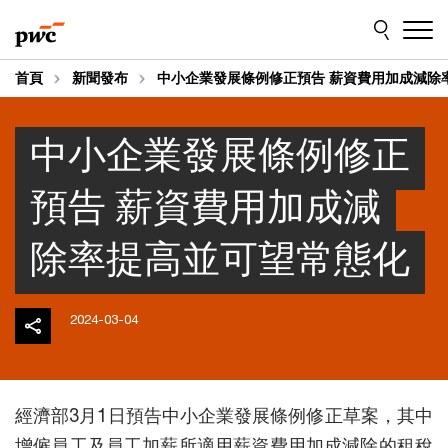
Skip
Skip
to
to
content
footer
首頁
新聞發布
中小企業發展條例修正預告 薪資費用加成減除
中小企業發展條例修正
預告 薪資費用加成減
除率提高並可望常態化
2024-03-04
經濟部3月1日預告中小企業發展條例修正草案，其中
增僱員工及員工加薪所適用薪資費用加成減除的租稅