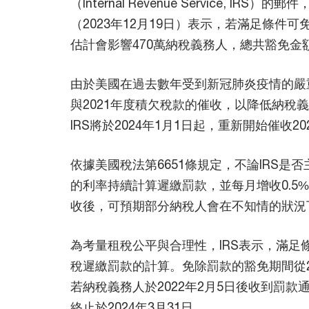
（Internal Revenue Service, 
（2023年12月19日）表示，若滿足條件可
估計會影響470萬納稅義務人，總共豁免金
由於美國在過去數年受到新冠肺炎疫情的嚴重影
與2021年度積欠稅款的催收，以降低納稅
IRS將於2024年1月1日起，重新開始催收
依據美國稅法第6651條規定，不論IRS是
的利率持續計算遲繳罰款，並每月增收0.5%
收後，可預期部分納稅人會在不知情的狀況
為考量租稅公平與合理性，IRS表示，滿足條
稅遲繳罰款的計算。免除罰款的豁免期間從20
若納稅義務人於2022年2月5日後收到罰
終止於2024年3月31日。