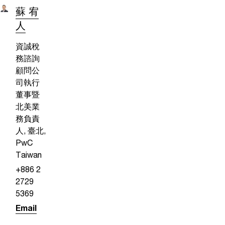
蘇 宥
人
資誠稅
務諮詢
顧問公
司執行
董事暨
北美業
務負責
人, 臺北,
PwC
Taiwan
+886 2
2729
5369
Email