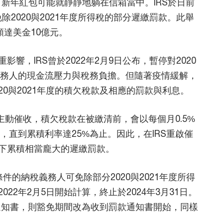
IRS）的郵件，新年紅包可能就靜靜地躺在信箱當中。IRS於日前
免除2020與2021年度所得稅的部分遲繳罰款。此舉
額達美金10億元。
響，IRS曾於2022年2月9日公布，暫停對2020
義務人的現金流壓力與稅務負擔。但隨著疫情緩解，
2020與2021年度的積欠稅款及相應的罰款與利息。
否主動催收，積欠稅款在被繳清前，會以每個月0.5%
，直到累積利率達25%為止。因此，在IRS重啟催
下累積相當龐大的遲繳罰款。
件的納稅義務人可免除部分2020與2021年度所得
22年2月5日開始計算，終止於2024年3月31日。
款通知書，則豁免期間改為收到罰款通知書開始，同樣