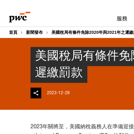
Skip
Skip
to
to
服務
content
footer
首頁
新聞發布
美國稅局有條件免除2020年與2021年之遲
美國稅局有條件免除
遲繳罰款
2023-12-28
2023年關將至，美國納稅義務人在準備迎