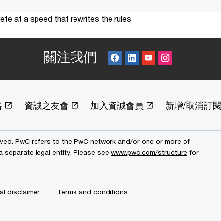
te at a speed that rewrites the rules
關注我們
絡
資誠之友會
加入資誠會員
新增/取消訂
erved. PwC refers to the PwC network and/or one or more of
a separate legal entity. Please see
www.pwc.com/structure
for
al disclaimer
Terms and conditions