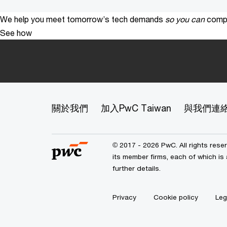
We help you meet tomorrow’s tech demands
so you can
compe
See how
關於我們
加入PwC Taiwan
與我們連
© 2017 - 2026 PwC. All rights res
its member firms, each of which is 
further details.
Privacy
Cookie policy
Leg