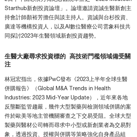
Starthub新創投資論壇」。論壇邀請資誠生醫新創主
持會計師顏裕芳擔任與談主持人。資誠與台杉投資、
廣達等機構投資人，以及AI數位醫療公司雲象科技共
同探討2023年生醫領域新創投資趨勢。
生醫大廠尋求投資標的 高技術門檻領域備受關
注
林冠宏指出，依據PwC發布《2023上半年全球生醫
併購報告》（Global M&A Trends in Health
Industries: 2023 Mid-Year Update），近年來各地
反壟斷監管趨嚴，幾件大型製藥與檢測領域併購的案
件於歐美等地主管機關審查之下交易受阻。全球大型
製藥與醫材公司轉而尋求中小型或新創業者為交易對
象，透過投資、授權與併購等策略強化自身產品組