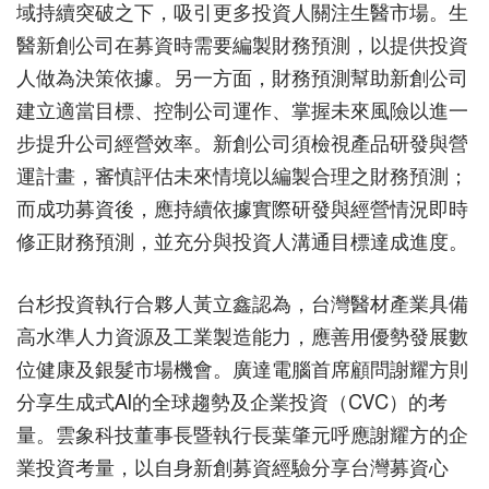
域持續突破之下，吸引更多投資人關注生醫市場。生
醫新創公司在募資時需要編製財務預測，以提供投資
人做為決策依據。另一方面，財務預測幫助新創公司
建立適當目標、控制公司運作、掌握未來風險以進一
步提升公司經營效率。新創公司須檢視產品研發與營
運計畫，審慎評估未來情境以編製合理之財務預測；
而成功募資後，應持續依據實際研發與經營情況即時
修正財務預測，並充分與投資人溝通目標達成進度。
台杉投資執行合夥人黃立鑫認為，台灣醫材產業具備
高水準人力資源及工業製造能力，應善用優勢發展數
位健康及銀髮市場機會。廣達電腦首席顧問謝耀方則
分享生成式AI的全球趨勢及企業投資（CVC）的考
量。雲象科技董事長暨執行長葉肇元呼應謝耀方的企
業投資考量，以自身新創募資經驗分享台灣募資心