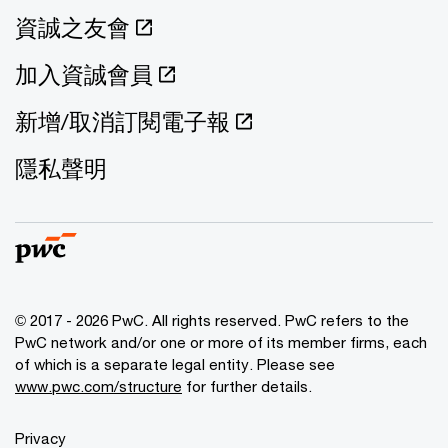
資誠之友會
加入資誠會員
新增/取消訂閱電子報
隱私聲明
© 2017 - 2026 PwC. All rights reserved. PwC refers to the
PwC network and/or one or more of its member firms, each
of which is a separate legal entity. Please see
www.pwc.com/structure
for further details.
Privacy