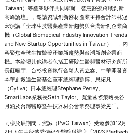
Taiwan）等產業夥伴共同舉辦「智慧醫療跨域創新
高峰論壇」，邀請資誠創新醫材產業主持會計師林冠
宏演講「全球生技醫藥產業新趨勢與台灣新創企業商
機（Global Biomedical Industry Innovation Trends
and New Startup Opportunities in Taiwan）」，內
容聚焦全球生技醫藥產業新趨勢與台灣新創企業商
機。本論壇其他講者包括工研院生醫與醫材研究所所
長莊曜宇、台杉投資執行合夥人黃立鑫、中華開發資
本華創毅達生醫基金董事總經理劉博、思拓凡
（Cytiva）日本總經理Stephane Perrey、
SmartLabs業務長Seth Taylor、寬量國際策略長谷
月涵及台灣醫療暨生技器材公會常務理事梁晃千。
同樣於展期間，資誠（PwC Taiwan）受邀參加12月
2日下午由彰濱秀傳紀念醫院舉辦之「2023 Medtech