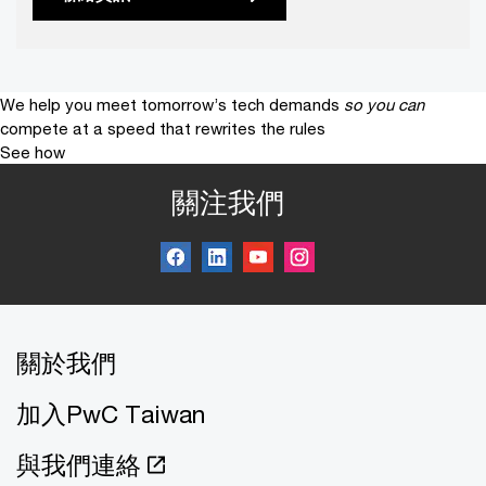
We help you meet tomorrow’s tech demands
so you can
compete at a speed that rewrites the rules
See how
關注我們
關於我們
加入PwC Taiwan
與我們連絡