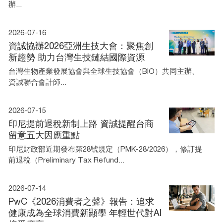
辦...
2026-07-16
資誠協辦2026亞洲生技大會：聚焦創
新趨勢 助力台灣生技鏈結國際資源
台灣生物產業發展協會與全球生技協會（BIO）共同主辦、
資誠聯合會計師...
2026-07-15
印尼提前退稅新制上路 資誠提醒台商
留意五大因應重點
印尼財政部近期發布第28號規定（PMK-28/2026），修訂提
前退稅（Preliminary Tax Refund...
2026-07-14
PwC《2026消費者之聲》報告：追求
健康成為全球消費新顯學 年輕世代對AI