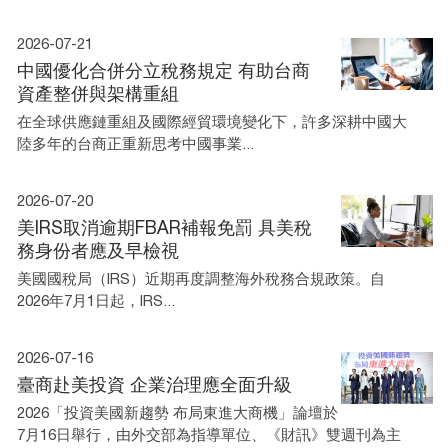
2026-07-21
中國優化合併分立稅務規定 有助台商
資產整併與架構重組
在全球供應鏈重組及國際經貿環境變化下，許多深耕中國大
陸多年的台商正重新思考中國事業...
2026-07-20
美IRS取消逾期FBAR補報免罰 具美稅
務身份者應及早檢視
美國國稅局（IRS）近期再度調整海外稅務合規政策。自
2026年7月1日起，IRS...
2026-07-16
臺商赴美投資 企業治理應全面升級
2026「投資美國新趨勢 布局東進大商機」論壇於
7月16日舉行，由外交部為指導單位、《財訊》雙週刊為主