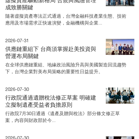
虛擬資產驅動新格局 合規與風險管理
成致勝關鍵
隨著虛擬資產專法正式通過，台灣金融科技產業生態、技術
應用及市場需求正快速演變，金融機構與企業...
2026-07-31
供應鏈重組下 台商須掌握赴美投資與
營運布局關鍵
在全球供應鏈重組、地緣政治風險升高與美國製造回流趨勢
下，台灣企業對美布局策略的重要性日益提升。
2026-07-30
行政院通過遺贈稅法修正草案 明確建
立擬制遺產受益者負擔原則
行政院7月30日通過《遺產及贈與稅法》部分條文修正草
案，內容與財政部於今...
2026-07-30