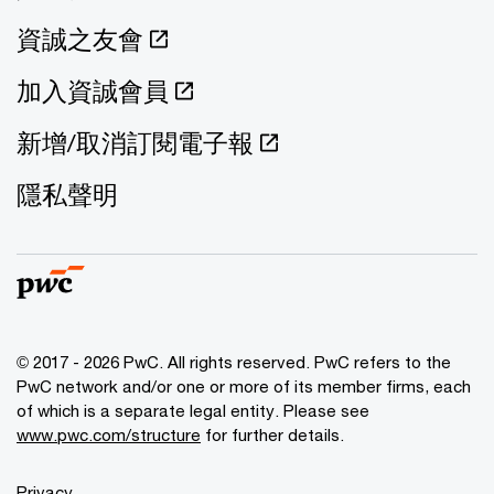
資誠之友會
加入資誠會員
新增/取消訂閱電子報
隱私聲明
© 2017 - 2026 PwC. All rights reserved. PwC refers to the
PwC network and/or one or more of its member firms, each
of which is a separate legal entity. Please see
www.pwc.com/structure
for further details.
Privacy