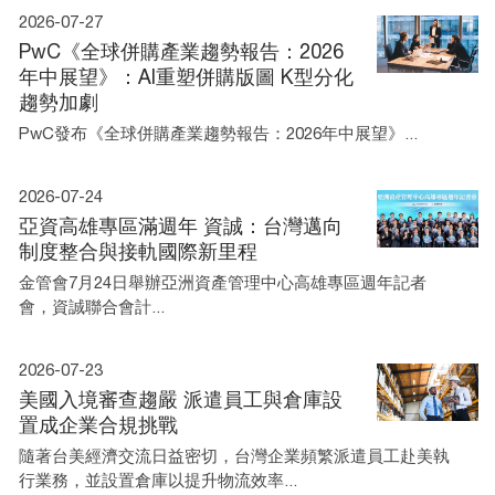
2026-07-27
PwC《全球併購產業趨勢報告：2026
年中展望》：AI重塑併購版圖 K型分化
趨勢加劇
PwC發布《全球併購產業趨勢報告：2026年中展望》...
2026-07-24
亞資高雄專區滿週年 資誠：台灣邁向
制度整合與接軌國際新里程
金管會7月24日舉辦亞洲資產管理中心高雄專區週年記者
會，資誠聯合會計...
2026-07-23
美國入境審查趨嚴 派遣員工與倉庫設
置成企業合規挑戰
隨著台美經濟交流日益密切，台灣企業頻繁派遣員工赴美執
行業務，並設置倉庫以提升物流效率...