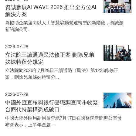
資誠參展AI WAVE 2026 推出全方位AI
解決方案
為協助企業邁向以人工智慧驅動營運轉型的新階段，資誠創
新諮詢公司...
2026-07-28
立法院三讀通過民法修正案 刪除兄弟
姊妹特留分規定
立法院於2026年7月28日三讀通過《民法》第1223條修正
案，刪除兄弟姊妹特留分...
2026-07-28
中國外匯查核與銀行盡職調查同步收緊
台商代持架構恐成破口
中國大陸外匯局副局長李斌7月17日在國務院新聞辦公室發
布會表示，上半年查處...