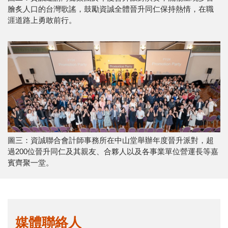
膾炙人口的台灣歌謠，鼓勵資誠全體晉升同仁保持熱情，在職
涯道路上勇敢前行。
圖三：資誠聯合會計師事務所在中山堂舉辦年度晉升派對，超
過200位晉升同仁及其親友、合夥人以及各事業單位營運長等嘉
賓齊聚一堂。
媒體聯絡人