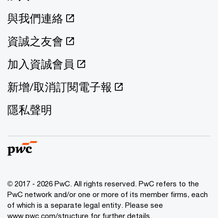
與我們連絡
資誠之友會
加入資誠會員
新增/取消訂閱電子報
隱私聲明
© 2017 - 2026 PwC. All rights reserved. PwC refers to the
PwC network and/or one or more of its member firms, each
of which is a separate legal entity. Please see
www.pwc.com/structure
for further details.