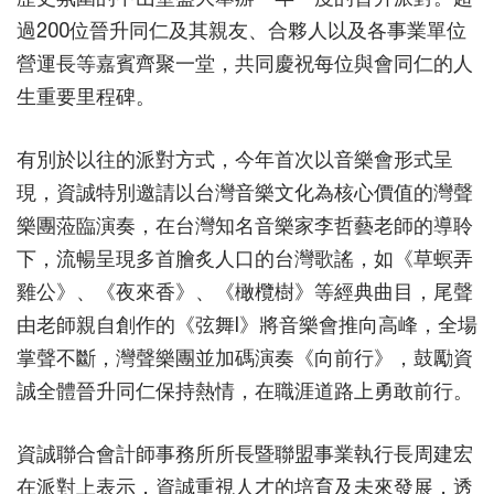
過200位晉升同仁及其親友、合夥人以及各事業單位
營運長等嘉賓齊聚一堂，共同慶祝每位與會同仁的人
生重要里程碑。
有別於以往的派對方式，今年首次以音樂會形式呈
現，資誠特別邀請以台灣音樂文化為核心價值的灣聲
樂團蒞臨演奏，在台灣知名音樂家李哲藝老師的導聆
下，流暢呈現多首膾炙人口的台灣歌謠，如《草螟弄
雞公》、《夜來香》、《橄欖樹》等經典曲目，尾聲
由老師親自創作的《弦舞I》將音樂會推向高峰，全場
掌聲不斷，灣聲樂團並加碼演奏《向前行》，鼓勵資
誠全體晉升同仁保持熱情，在職涯道路上勇敢前行。
資誠聯合會計師事務所所長暨聯盟事業執行長周建宏
在派對上表示，資誠重視人才的培育及未來發展，透