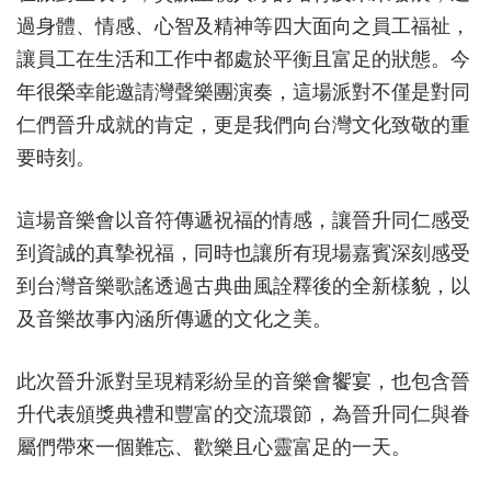
過身體、情感、心智及精神等四大面向之員工福祉，
讓員工在生活和工作中都處於平衡且富足的狀態。今
年很榮幸能邀請灣聲樂團演奏，這場派對不僅是對同
仁們晉升成就的肯定，更是我們向台灣文化致敬的重
要時刻。
這場音樂會以音符傳遞祝福的情感，讓晉升同仁感受
到資誠的真摯祝福，同時也讓所有現場嘉賓深刻感受
到台灣音樂歌謠透過古典曲風詮釋後的全新樣貌，以
及音樂故事內涵所傳遞的文化之美。
此次晉升派對呈現精彩紛呈的音樂會饗宴，也包含晉
升代表頒獎典禮和豐富的交流環節，為晉升同仁與眷
屬們帶來一個難忘、歡樂且心靈富足的一天。