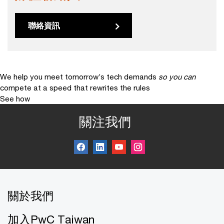
聯絡資訊
We help you meet tomorrow’s tech demands
so you can
compete at a speed that rewrites the rules
See how
關注我們
關於我們
加入PwC Taiwan