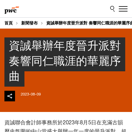
Skip
Skip
to
to
content
footer
首頁
新聞發布
資誠舉辦年度晉升派對 奏響同仁職涯的華麗序
資誠舉辦年度晉升派對
奏響同仁職涯的華麗序
曲
2023-08-09
資誠聯合會計師事務所於2023年8月5日在充滿古韻
歷史氛圍的中山堂盛大舉辦一年一度的晉升派對。超