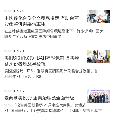
2026-07-21
中國優化合併分立稅務規定 有助台商
資產整併與架構重組
在全球供應鏈重組及國際經貿環境變化下，許多深耕中國大
陸多年的台商正重新思考中國事業...
2026-07-20
美IRS取消逾期FBAR補報免罰 具美稅
務身份者應及早檢視
美國國稅局（IRS）近期再度調整海外稅務合規政策。自
2026年7月1日起，IRS...
2026-07-16
臺商赴美投資 企業治理應全面升級
2026「投資美國新趨勢 布局東進大商機」論壇於
7月16日舉行，由外交部為指導單位、《財訊》雙週刊為主