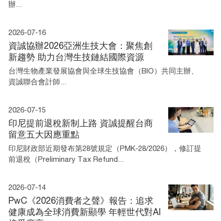
辦...
2026-07-16
資誠協辦2026亞洲生技大會：聚焦創
新趨勢 助力台灣生技鏈結國際資源
台灣生物產業發展協會與全球生技協會（BIO）共同主辦、
資誠聯合會計師...
2026-07-15
印尼提前退稅新制上路 資誠提醒台商
留意五大因應重點
印尼財政部近期發布第28號規定（PMK-28/2026），修訂提
前退稅（Preliminary Tax Refund...
2026-07-14
PwC《2026消費者之聲》報告：追求
健康成為全球消費新顯學 年輕世代對AI