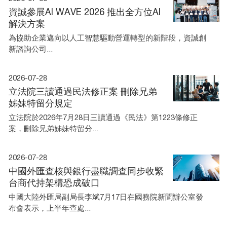
資誠參展AI WAVE 2026 推出全方位AI
解決方案
為協助企業邁向以人工智慧驅動營運轉型的新階段，資誠創
新諮詢公司...
2026-07-28
立法院三讀通過民法修正案 刪除兄弟
姊妹特留分規定
立法院於2026年7月28日三讀通過《民法》第1223條修正
案，刪除兄弟姊妹特留分...
2026-07-28
中國外匯查核與銀行盡職調查同步收緊
台商代持架構恐成破口
中國大陸外匯局副局長李斌7月17日在國務院新聞辦公室發
布會表示，上半年查處...