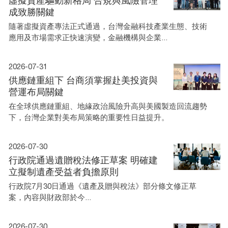
虛擬資產驅動新格局 合規與風險管理
成致勝關鍵
隨著虛擬資產專法正式通過，台灣金融科技產業生態、技術
應用及市場需求正快速演變，金融機構與企業...
2026-07-31
供應鏈重組下 台商須掌握赴美投資與
營運布局關鍵
在全球供應鏈重組、地緣政治風險升高與美國製造回流趨勢
下，台灣企業對美布局策略的重要性日益提升。
2026-07-30
行政院通過遺贈稅法修正草案 明確建
立擬制遺產受益者負擔原則
行政院7月30日通過《遺產及贈與稅法》部分條文修正草
案，內容與財政部於今...
2026-07-30