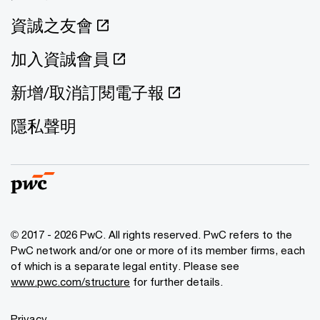
資誠之友會
加入資誠會員
新增/取消訂閱電子報
隱私聲明
© 2017 - 2026 PwC. All rights reserved. PwC refers to the
PwC network and/or one or more of its member firms, each
of which is a separate legal entity. Please see
www.pwc.com/structure
for further details.
Privacy