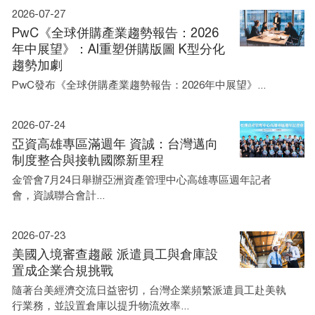
2026-07-27
PwC《全球併購產業趨勢報告：2026
年中展望》：AI重塑併購版圖 K型分化
趨勢加劇
PwC發布《全球併購產業趨勢報告：2026年中展望》...
2026-07-24
亞資高雄專區滿週年 資誠：台灣邁向
制度整合與接軌國際新里程
金管會7月24日舉辦亞洲資產管理中心高雄專區週年記者
會，資誠聯合會計...
2026-07-23
美國入境審查趨嚴 派遣員工與倉庫設
置成企業合規挑戰
隨著台美經濟交流日益密切，台灣企業頻繁派遣員工赴美執
行業務，並設置倉庫以提升物流效率...