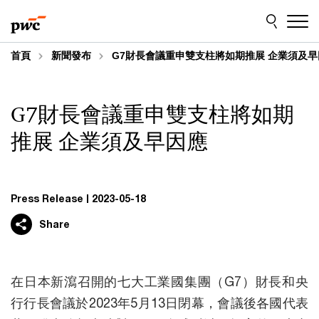
Skip
Skip
to
to
content
footer
首頁
新聞發布
G7財長會議重申雙支柱將如期推展 企業須及早
G7財長會議重申雙支柱將如期
推展 企業須及早因應
Press Release
2023-05-18
Share
在日本新瀉召開的七大工業國集團（G7）財長和央
行行長會議於2023年5月13日閉幕，會議後各國代表