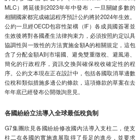
MLC）將延後到2023年年中發布，一旦關鍵多數的
相關國家都完成確認程序預計公約將於2024年生效。
公約一旦經OECD包容性架構（IF）各成員國簽署並
生效後將對各國產生法律拘束力，必須按照約定以具
協調性與一致性的方法實施金額A的相關規定，這包
含了分配金額A到市場國、避免雙重徵稅、避風港、
簡化的行政程序，資訊交換與確保稅收確定性的程
序。公約文本現在正在設計中，包括各國取消單邊數
位稅和類似措施多邊公約條款，這項條款的草案在去
年年底已經發布公開徵詢意見。
各國紛紛立法導入全球最低稅負制
G7集團欣見各國紛紛修改國內法導入支柱二，使支
柱二在各國的實施進展取得了長足的進步，並要求