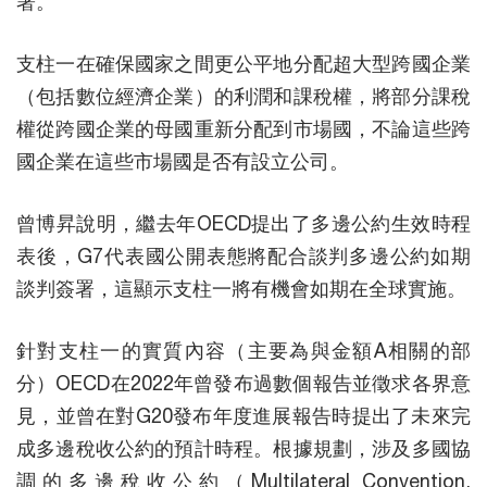
署。
支柱一在確保國家之間更公平地分配超大型跨國企業
（包括數位經濟企業）的利潤和課稅權，將部分課稅
權從跨國企業的母國重新分配到市場國，不論這些跨
國企業在這些市場國是否有設立公司。
曾博昇說明，繼去年OECD提出了多邊公約生效時程
表後，G7代表國公開表態將配合談判多邊公約如期
談判簽署，這顯示支柱一將有機會如期在全球實施。
針對支柱一的實質內容（主要為與金額A相關的部
分）OECD在2022年曾發布過數個報告並徵求各界意
見，並曾在對G20發布年度進展報告時提出了未來完
成多邊稅收公約的預計時程。根據規劃，涉及多國協
調的多邊稅收公約（Multilateral Convention,