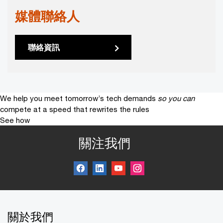
媒體聯絡人
聯絡資訊
We help you meet tomorrow’s tech demands
so you can
compete at a speed that rewrites the rules
See how
關注我們
關於我們