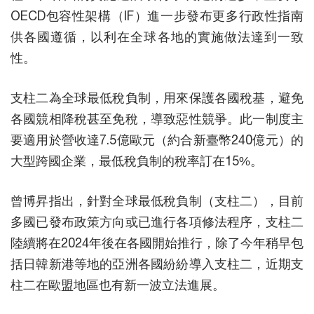
OECD包容性架構（IF）進一步發布更多行政性指南
供各國遵循，以利在全球各地的實施做法達到一致
性。
支柱二為全球最低稅負制，用來保護各國稅基，避免
各國競相降稅甚至免稅，導致惡性競爭。此一制度主
要適用於營收達7.5億歐元（約合新臺幣240億元）的
大型跨國企業，最低稅負制的稅率訂在15%。
曾博昇指出，針對全球最低稅負制（支柱二），目前
多國已發布政策方向或已進行各項修法程序，支柱二
陸續將在2024年後在各國開始推行，除了今年稍早包
括日韓新港等地的亞洲各國紛紛導入支柱二，近期支
柱二在歐盟地區也有新一波立法進展。