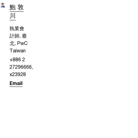
鮑 敦
川
執業會
計師, 臺
北, PwC
Taiwan
+886 2
27296666,
x23928
Email