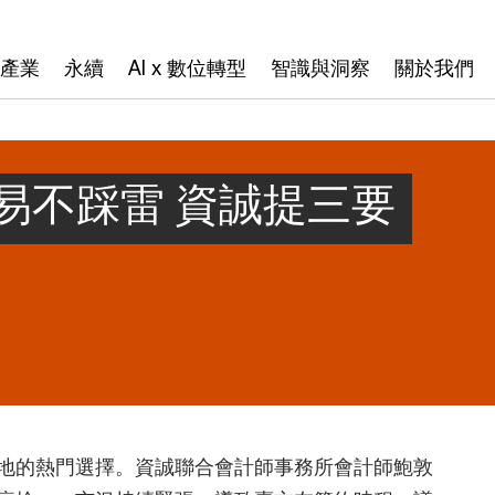
產業
永續
AI x 數位轉型
智識與洞察
關於我們
易不踩雷 資誠提三要
地的熱門選擇。資誠聯合會計師事務所會計師鮑敦