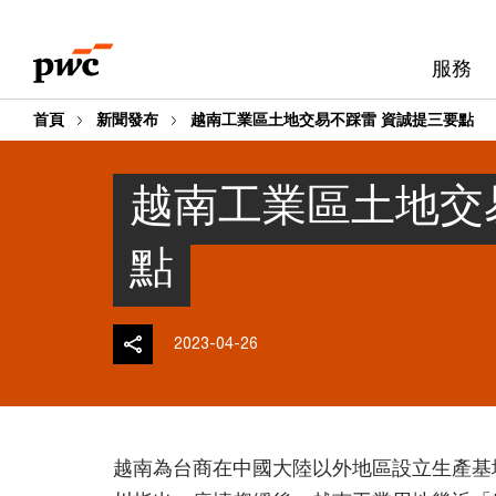
Skip
Skip
to
to
服務
content
footer
首頁
新聞發布
越南工業區土地交易不踩雷 資誠提三要點
越南工業區土地交
點
2023-04-26
越南為台商在中國大陸以外地區設立生產基