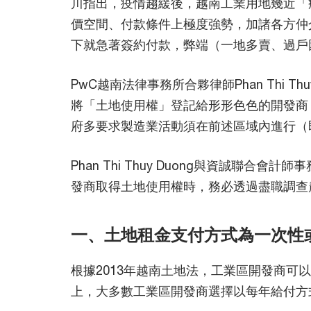
川指出，疫情趨緩後，越南工業用地幾近「
價空間、付款條件上極度強勢，加諸各方仲
下就急著簽約付款，弊端（一地多賣、過戶
PwC越南法律事務所合夥律師Phan Thi 
將「土地使用權」登記給形形色色的開發商
府多要求製造業活動須在前述區域內進行（
Phan Thi Thuy Duong與資誠聯
發商取得土地使用權時，務必透過盡職調查
一、土地租金支付方式為一次性
根據2013年越南土地法，工業區開發商可
上，大多數工業區開發商選擇以每年給付方