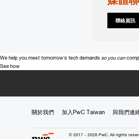
聯絡資訊
We help you meet tomorrow’s tech demands
so you can
compe
See how
關於我們
加入PwC Taiwan
與我們連
© 2017 - 2026 PwC. All rights res