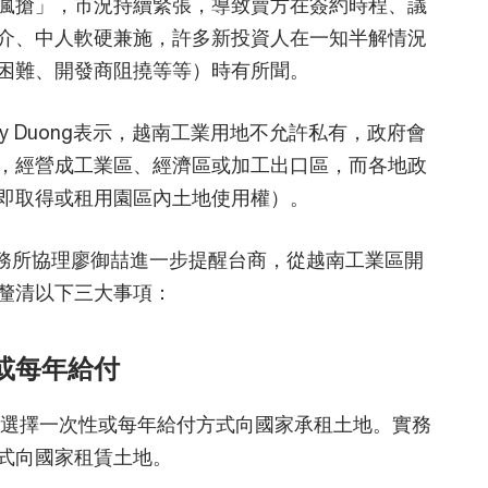
瘋搶」，市況持續緊張，導致賣方在簽約時程、議
介、中人軟硬兼施，許多新投資人在一知半解情況
困難、開發商阻撓等等）時有所聞。
Thuy Duong表示，越南工業用地不允許私有，政府會
，經營成工業區、經濟區或加工出口區，而各地政
即取得或租用園區內土地使用權）。
合會計師事務所協理廖御喆進一步提醒台商，從越南工業區開
釐清以下三大事項：
或每年給付
以選擇一次性或每年給付方式向國家承租土地。實務
式向國家租賃土地。