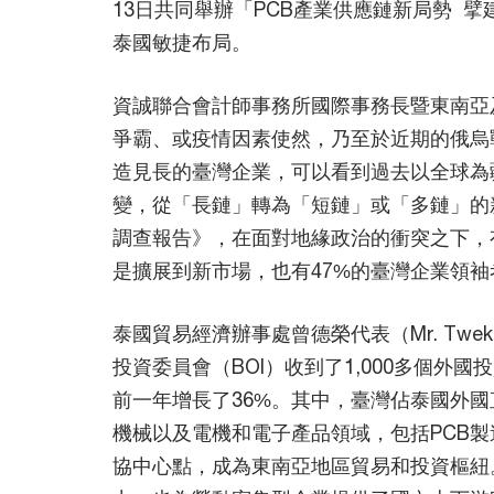
13日共同舉辦「PCB產業供應鏈新局勢 
泰國敏捷布局。
資誠聯合會計師事務所國際事務長暨東南亞
爭霸、或疫情因素使然，乃至於近期的俄烏
造見長的臺灣企業，可以看到過去以全球為
變，從「長鏈」轉為「短鏈」或「多鏈」的新型態
調查報告》，在面對地緣政治的衝突之下，
是擴展到新市場，也有47%的臺灣企業領
泰國貿易經濟辦事處曾德榮代表（Mr. Twekia
投資委員會（BOI）收到了1,000多個外國
前一年增長了36%。其中，臺灣佔泰國外
機械以及電機和電子產品領域，包括PCB
協中心點，成為東南亞地區貿易和投資樞紐