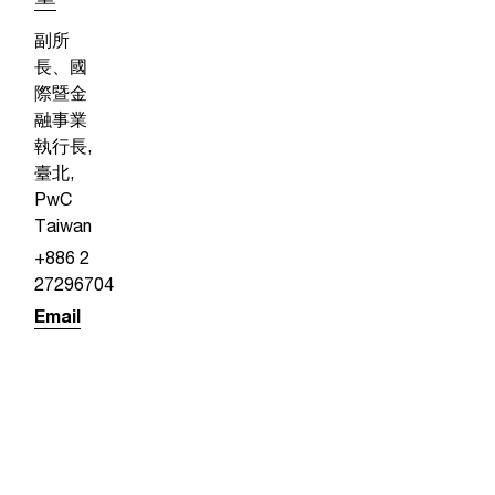
副所
長、國
際暨金
融事業
執行長,
臺北,
PwC
Taiwan
+886 2
27296704
Email