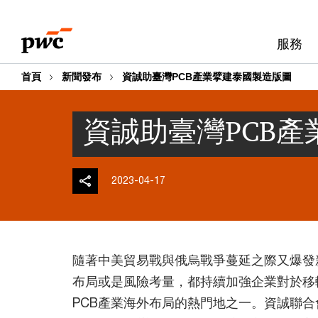
Skip
Skip
to
to
服務
content
footer
首頁
新聞發布
資誠助臺灣PCB產業擘建泰國製造版圖
資誠助臺灣PCB
2023-04-17
隨著中美貿易戰與俄烏戰爭蔓延之際又爆發
布局或是風險考量，都持續加強企業對於移
PCB產業海外布局的熱門地之一。資誠聯合