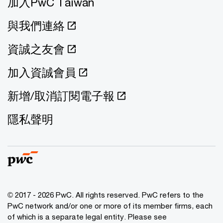
加入PwC Taiwan
與我們連絡
資誠之友會
加入資誠會員
新增/取消訂閱電子報
隱私聲明
© 2017 - 2026 PwC. All rights reserved. PwC refers to the
PwC network and/or one or more of its member firms, each
of which is a separate legal entity. Please see