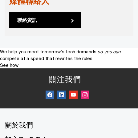
媒體聯絡人
聯絡資訊
We help you meet tomorrow’s tech demands
so you can
compete at a speed that rewrites the rules
See how
關注我們
關於我們