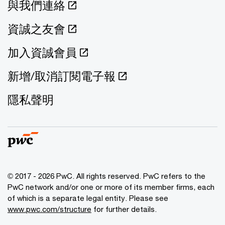
與我們連絡
資誠之友會
加入資誠會員
新增/取消訂閱電子報
隱私聲明
© 2017 - 2026 PwC. All rights reserved. PwC refers to the
PwC network and/or one or more of its member firms, each
of which is a separate legal entity. Please see
www.pwc.com/structure
for further details.