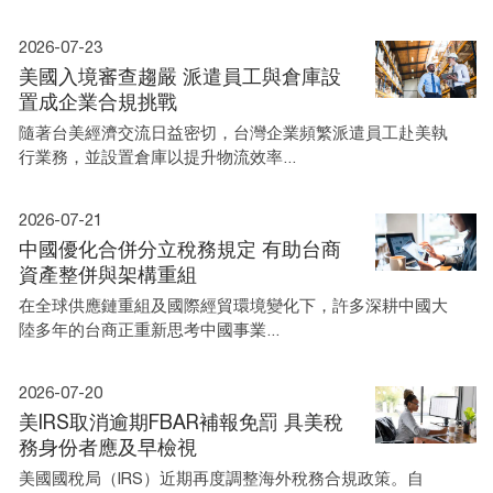
2026-07-23
美國入境審查趨嚴 派遣員工與倉庫設
置成企業合規挑戰
隨著台美經濟交流日益密切，台灣企業頻繁派遣員工赴美執
行業務，並設置倉庫以提升物流效率...
2026-07-21
中國優化合併分立稅務規定 有助台商
資產整併與架構重組
在全球供應鏈重組及國際經貿環境變化下，許多深耕中國大
陸多年的台商正重新思考中國事業...
2026-07-20
美IRS取消逾期FBAR補報免罰 具美稅
務身份者應及早檢視
美國國稅局（IRS）近期再度調整海外稅務合規政策。自