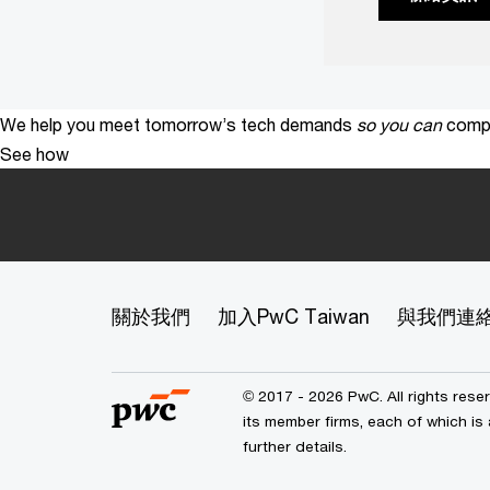
We help you meet tomorrow’s tech demands
so you can
compe
See how
關於我們
加入PwC Taiwan
與我們連
© 2017 - 2026 PwC. All rights res
its member firms, each of which is 
further details.