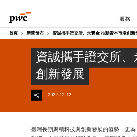
Skip
Skip
to
to
服務
content
footer
首頁
新聞發布
資誠攜手證交所、永豐金 推動資本市場創新
資誠攜手證交所、
創新發展
2022-12-12
臺灣長期聚積科技與創新發展的優勢，更為