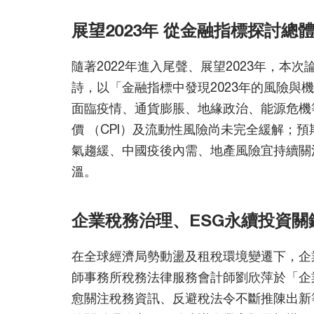
展望2023年 從金融指標探討總
隨著2022年進入尾聲、展望2023年，
詩，以「金融指標中發現2023年的風險與
面臨疫情、通貨膨脹、地緣政治、能源危機等
價 （CPI）及流動性風險尚未完全緩解；預
氣趨緩、中國疫後內需、地產風險宜持續關注
溫。
企業稅務治理、ESG永續投資關
在全球經濟局勢動盪及租稅環境變遷下，企
師事務所稅務法律服務會計師劉欣萍於「企
愈關注稅務資訊、反避稅法令不斷推陳出新