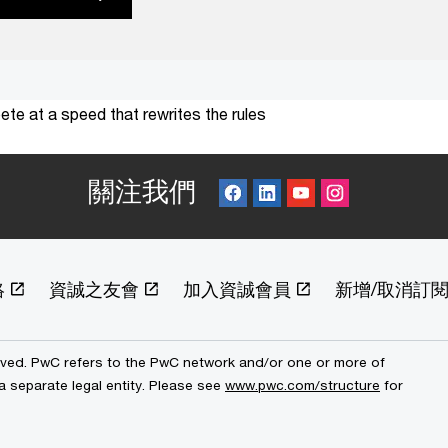
te at a speed that rewrites the rules
關注我們
絡
資誠之友會
加入資誠會員
新增/取消訂
erved. PwC refers to the PwC network and/or one or more of
a separate legal entity. Please see
www.pwc.com/structure
for