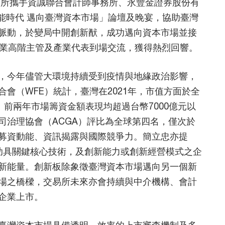
易所攜手資誠聯合會計師事務所、永豐金證券股份有
賦能時代 邁向臺灣資本市場」論壇及晚宴，協助臺灣
脈動，於變局中開創新猷，成功邁向資本市場並接
企業高階主管及產業代表到場交流，獲得熱烈回響。
，今年儘管大環境持續受到疫情與地緣政治影響，
會（WFE）統計，臺灣在2021年，市值方面於全
、前兩年市場籌資金額表現均超過台幣7000億元以
司治理協會（ACGA）評比為全球第四名，僅次於
募資動能、資訊揭露與國際競爭力。簡立忠亦提
助具關鍵核心技術，及創新能力或創新經營模式之企
新能量。創新板除象徵臺灣資本市場邁向另一個新
場之橋樑，交易所未來亦會持續與中介機構、會計
企業上市。
臺灣資本市場具備透明、效率的上市審查機制及多