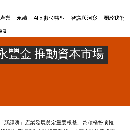
產業
永續
AI x 數位轉型
智識與洞察
關於我們
發展
永豐金 推動資本市場
「新經濟」產業發展奠定重要根基。為積極扮演推