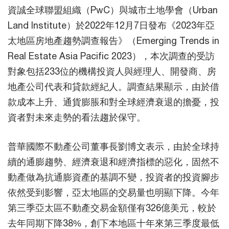
資誠全球聯盟組織（PwC）與城市土地學會（Urban
Land Institute）於2022年12月7日發布《2023年亞
太地區房地產趨勢調查報告》（Emerging Trends in
Real Estate Asia Pacific 2023），本次調查的受訪
對象包括233位的機構投資人與經理人、開發商、房
地產公司代表和貸款經紀人。調查結果顯示，由於借
款成本上升、通貨膨脹和對全球經濟衰退的擔憂，投
資者對未來走勢的看法趨於保守。
普華國際不動產公司董事長劉博文表示，由於全球持
續的通膨趨勢、經濟衰退和經濟指標的惡化，固然不
動產做為抗通膨資產的基調不變，投資者的投資腳步
依然受到影響，亞太地區的交易量也明顯下降。今年
第三季亞太區不動產交易金額僅有326億美元，較於
去年同期下降38%，創下本地區十年來第三季度最低