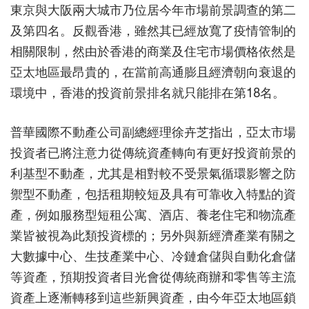
東京與大阪兩大城市乃位居今年市場前景調查的第二
及第四名。反觀香港，雖然其已經放寬了疫情管制的
相關限制，然由於香港的商業及住宅市場價格依然是
亞太地區最昂貴的，在當前高通膨且經濟朝向衰退的
環境中，香港的投資前景排名就只能排在第18名。
普華國際不動產公司副總經理徐卉芝指出，亞太市場
投資者已將注意力從傳統資產轉向有更好投資前景的
利基型不動產，尤其是相對較不受景氣循環影響之防
禦型不動產，包括租期較短及具有可靠收入特點的資
產，例如服務型短租公寓、酒店、養老住宅和物流產
業皆被視為此類投資標的；另外與新經濟產業有關之
大數據中心、生技產業中心、冷鏈倉儲與自動化倉儲
等資產，預期投資者目光會從傳統商辦和零售等主流
資產上逐漸轉移到這些新興資產，由今年亞太地區鎖