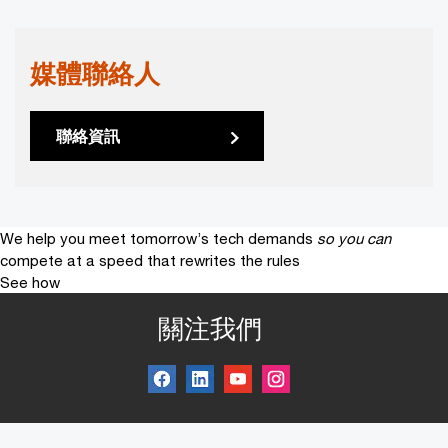
媒體聯絡人
聯絡資訊
We help you meet tomorrow’s tech demands
so you can
compete at a speed that rewrites the rules
See how
關注我們