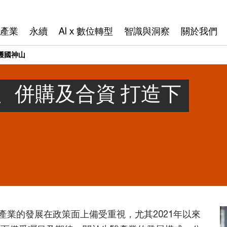
產業
永續
AI x 數位轉型
智識與洞察
關於我們
護國神山
、併購及合資 打造下
業的發展在政策面上備受重視，尤其2021年以來