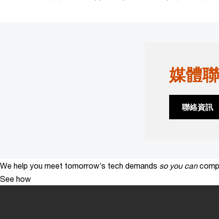
媒體聯
聯絡資訊
We help you meet tomorrow’s tech demands
so you can
compe
See how