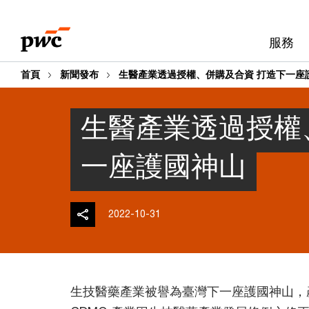
Skip
Skip
to
to
服務
content
footer
首頁
新聞發布
生醫產業透過授權、併購及合資 打造下一座
生醫產業透過授權
一座護國神山
2022-10-31
生技醫藥產業被譽為臺灣下一座護國神山，產