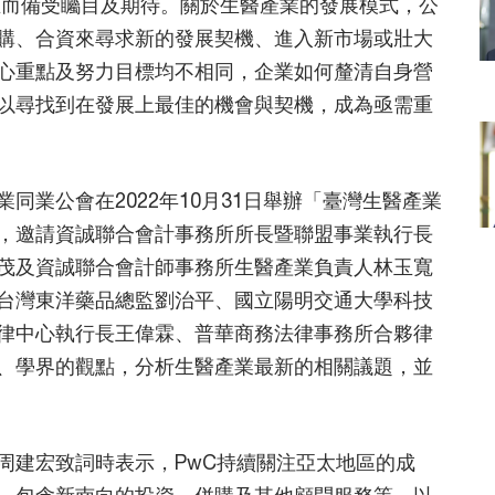
正而備受矚目及期待。關於生醫產業的發展模式，公
購、合資來尋求新的發展契機、進入新市場或壯大
心重點及努力目標均不相同，企業如何釐清自身營
以尋找到在發展上最佳的機會與契機，成為亟需重
同業公會在2022年10月31日舉辦「臺灣生醫產業
，邀請資誠聯合會計事務所所長暨聯盟事業執行長
茂及資誠聯合會計師事務所生醫產業負責人林玉寬
台灣東洋藥品總監劉治平、國立陽明交通大學科技
律中心執行長王偉霖、普華商務法律事務所合夥律
、學界的觀點，分析生醫產業最新的相關議題，並
周建宏致詞時表示，PwC持續關注亞太地區的成
，包含新南向的投資、併購及其他顧問服務等，以