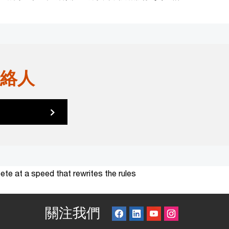
絡人
te at a speed that rewrites the rules
關注我們