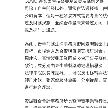
CDMO 產業因生技醫藥產業發展條例之修
司除了自主開發以外，通常會透過授權、併
公司資本，但每一種發展方式需要考量的核
運及財務規劃，並綜合考量未來營運方向，
視及探討之議題。
為此，普華商務法律事務所偕同臺灣製藥工業
授權、市場進入及合資與併購契機研討會」
周建宏、臺灣製藥工業同業公會理事長蘇東
致詞，並分別由東生華製藥總經理楊思源、
法律學院院長陳鋕雄、工研院技術移轉與法
師許永欽、張家健及林金榮，分別從產、官
進行綜合座談。
資誠聯合會計事務所所長暨聯盟事業執行長
長，提供客戶更多在亞太地區的整合性服務