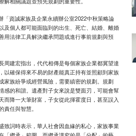
瞭解相關議題並預先規劃的重要性。
舉辦「資誠家族及企業永續辦公室2022中秋策略論
以及個人都可能面臨到的出生、死亡、結婚、離婚
善用法律工具解決繼承問題或進行事前規劃與預
長周建宏指出，代代相傳是每個家族企業都冀望達
，以確保得來不易的財產能真正持有並照顧到家族
成家族紛爭或經營風險，需要縝密的規劃。規劃
情感的和諧。遺產對子女來說是雙面刃，可能會幫
天而降一大筆財富，子女從此揮霍度日，甚至誤入
的責任與智慧。
盛致詞時表示，華人社會因血緣的私心，家族事業
在「繼承」範圍，而繼承講究的是「分配」的藝