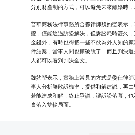
分別財產制的方式，可以避免未來離婚時，
普華商務法律事務所合夥律師魏妁瑩表示，
攏，僅能透過訴訟解決，但訴訟耗時甚久，
金錢外，有時也得把一些不欲為外人知的家
件結案，當事人間也撕破臉了；而且判決還
人都可以看到判決全文。
魏妁瑩表示，實務上常見的方式是委任律師
事人分析勝敗訴機率，提供和解建議，再由
若能達成和解，終止爭議，讓訴訟落幕，也
會落入雙輸局面。