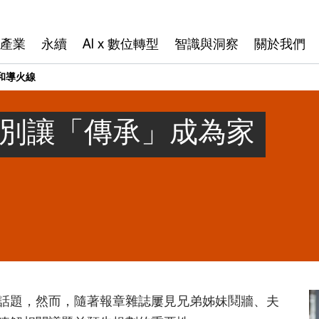
產業
永續
AI x 數位轉型
智識與洞察
關於我們
和導火線
 別讓「傳承」成為家
話題，然而，隨著報章雜誌屢見兄弟姊妹鬩牆、夫