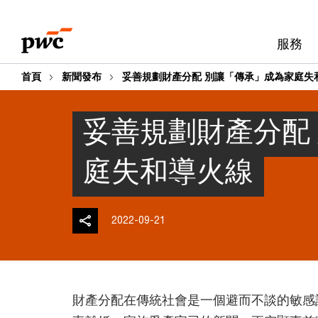
Skip
Skip
to
to
服務
content
footer
首頁
新聞發布
妥善規劃財產分配 別讓「傳承」成為家庭失
妥善規劃財產分配
庭失和導火線
2022-09-21
財產分配在傳統社會是一個避而不談的敏感