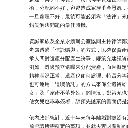
術，分配的不好，容易造成家族爭產恩怨，
一旦處理不好，最後可能必須靠「法律」來
錯失解決問題的最佳時機。
資誠家族及企業永續辦公室協同主持律師鄭
考慮透過「信託贈與」的方式，以確保資產
承人間對遺產分配產生紛爭，鄭策允建議資
例如：透過預立遺囑來分配資產，而且擬定
精神狀況正常、遺產稅如何處理、特留分等
也可運用「遺囑信託」的方式來保全遺留給
女」及「家產不落外姓」的情況，鄭策允也
使女兒也乖乖簽署，該預先拋棄的書面仍是
依內政部統計，近十年來每年離婚對數皆有
前協議所需擬定的事項，並就夫妻財產制的