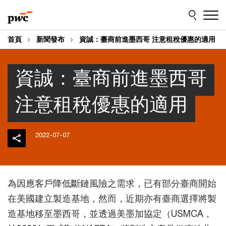
Skip
Skip
to
to
content
footer
首頁
新聞發布
資誠：臺商前進墨西哥 注意租稅優惠的適用
資誠：臺商前進墨西哥
注意租稅優惠的適用
2022-07-07
為因應客戶降低斷鏈風險之需求，已有部分臺商開始
在美國建立製造基地，然而，近期亦有臺商選擇將製
造基地移至墨西哥，並透過美墨加協定（USMCA，