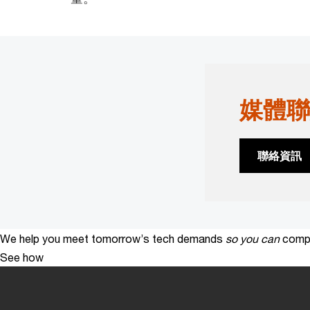
媒體聯
聯絡資訊
We help you meet tomorrow’s tech demands
so you can
compe
See how