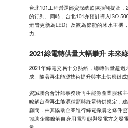
台北101工程營運部資深總監陳振翔提及，
的行列。同時，台北101亦預計導入ISO 
燈管更新為LED）及較為節能的冰水主機
力。
2021綠電轉供量大幅攀升 未來
2021年綠電交易十分熱絡，總轉供量超過
成。隨著再生能源技術提升與本土供應鏈成
資誠聯合會計師事務所再生能源產業服務主
瞭解台灣再生能源種類與綠電轉供規定，建
顧問，由其協助企業進行綠電採購之條件協
協助企業瞭解自身用電型態與發電方之發
量。