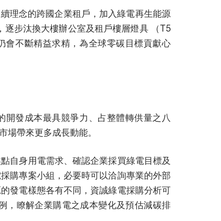
重永續理念的跨國企業租戶，加入綠電再生能源
會，逐步汰換大樓辦公室及租戶樓層燈具 （T5
1仍會不斷精益求精，為全球零碳目標貢獻心
風電的開發成本最具競爭力、占整體轉供量之八
市場帶來更多成長動能。
盤點自身用電需求、確認企業採買綠電目標及
電採購專案小組，必要時可以洽詢專業的外部
源的發電樣態各有不同，資誠綠電採購分析可
例，瞭解企業購電之成本變化及預估減碳排