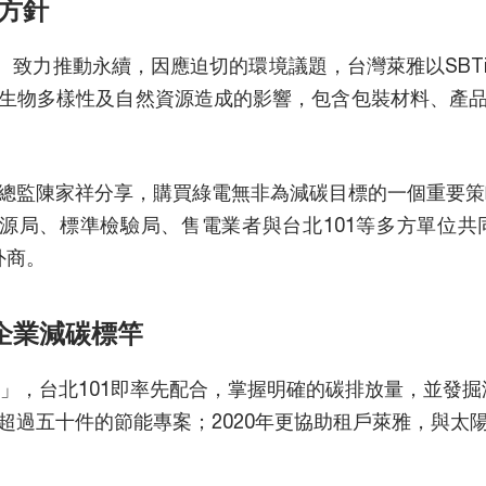
方針
rpose） 致力推動永續，因應迫切的環境議題，台灣萊雅以
生物多樣性及自然資源造成的影響，包含包裝材料、產
總監陳家祥分享，購買綠電無非為減碳目標的一個重要策略
能源局、標準檢驗局、售電業者與台北101等多方單位
外商。
為企業減碳標竿
」，台北101即率先配合，掌握明確的碳排放量，並發掘減
超過五十件的節能專案；2020年更協助租戶萊雅，與太