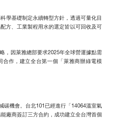
SBTi科學基礎制定永續轉型方針，透過可量化目
品配方、工業製程用水的選定皆以可回收及可
，因萊雅總部要求2025年全球營運據點需
共同合作，建立全台第一個「萊雅商辦綠電模
碳機會。台北101已經進行「14064溫室氣
陽能廠商簽訂三方合約，成功建立全台灣首個