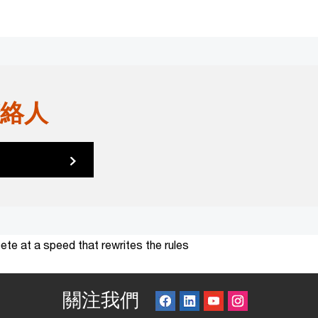
絡人
te at a speed that rewrites the rules
關注我們