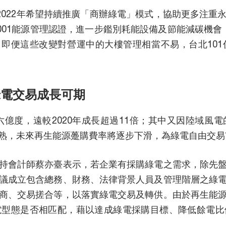
2022年希望持續推廣「商辦綠電」模式，協助更多注
50001能源管理認證，進一步鑑別耗能設備及節能減碳機
，即便這些改變對營運中的大樓管理相當不易，台北10
綠電交易成長可期
六億度，遠較2020年成長超過11倍；其中又因陸域
熟，未來再生能源躉購費率將逐步下滑，為綠電自由交易
持會計師蔡亦臺表示，若企業有採購綠電之需求，除先
議成立包含總務、財務、法律背景人員及管理階層之綠
商、交易搓合等，以落實綠電交易及轉供。由於再生能
電型態是否相匹配，藉以達成綠電採購目標、降低餘電比