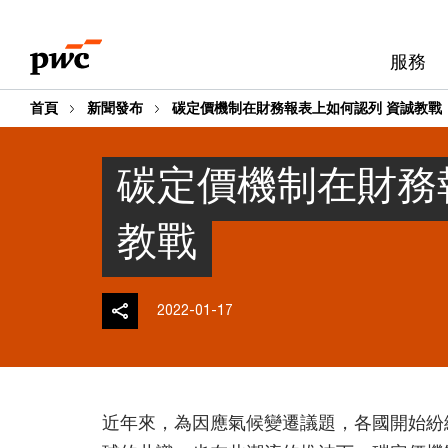
Skip
Skip
to
to
服務
content
footer
首頁
新聞發布
碳定價機制在財務報表上如何認列 資誠教戰
碳定價機制在財務
教戰
2022-01-17
近年來，為因應氣候變遷議題，各國開始紛