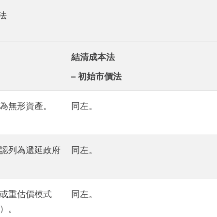
法
結清成本法
– 初始市價法
為無形資產。
同左。
認列為遞延政府
同左。
或重估價模式
同左。
）。