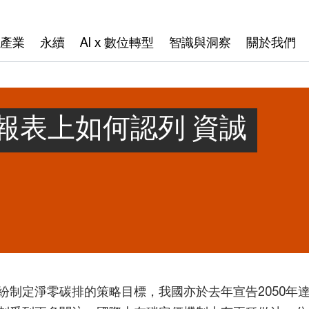
產業
永續
AI x 數位轉型
智識與洞察
關於我們
報表上如何認列 資誠
紛制定淨零碳排的策略目標，我國亦於去年宣告2050年