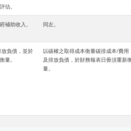
評估。
府補助收入。
同左。
排放負債，並於
以碳權之取得成本衡量碳排成本/費用
衡量。
及排放負債，於財務報表日毋須重新
量。