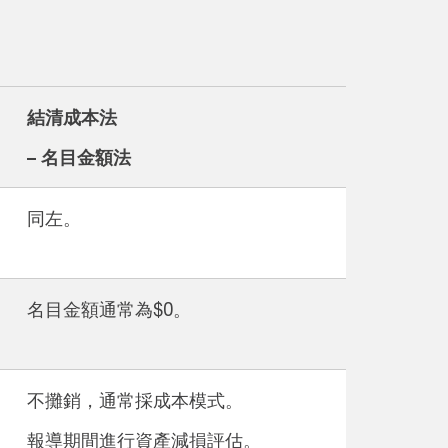
結清成本法
– 名目金額法
同左。
名目金額通常為$0。
不攤銷，通常採成本模式。
報導期間進行資產減損評估。