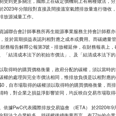
制受到更多關注，國際上在碳定價機制上有兩種做法，分
於2023年分階段對直接及間接溫室氣體排放量進行徵收
排放源減量工作。
資誠聯合會計師事務所再生能源事業服務主持會計師蔡亦
負債，並於當期損益表認列相對應之成本或費用。而碳總量
國際財務報告解釋公報第3號 - 排放權延伸，在財務報表
、「結清成本法下的初始市價法」、及「結清成本法下的
以取得時的購買價格衡量，政府分配的碳權，須以當時的
碳權的處理與完全市價法相同，惟排放負債是以相對應的
$0，自市場取得的碳權須以取得時的購買價格衡量，而
清時，對企業之損益淨影響皆同，均反映自交易市場取得
PwC代表國際排放交易協會 （IETA） 於2020年9月至
金額法之企業較多，就碳權後續衡量而言，有77%的企