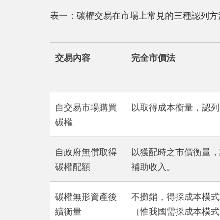
表一：碳權交易在市場上常見的三種認列方
交易內容
完全市價法
自交易市場購買
以取得成本衡量，認列
碳權
自政府無償取得
以獲配時之市價衡量，
碳權配額
補助收入。
碳權無形資產後
不攤銷，得採成本模式
續衡量
（惟我國需採成本模式