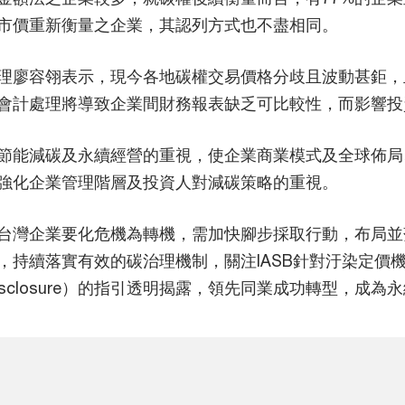
市價重新衡量之企業，其認列方式也不盡相同。
理廖容翎表示，現今各地碳權交易價格分歧且波動甚鉅，
會計處理將導致企業間財務報表缺乏可比較性，而影響投
節能減碳及永續經營的重視，使企業商業模式及全球佈局
強化企業管理階層及投資人對減碳策略的重視。
台灣企業要化危機為轉機，需加快腳步採取行動，布局並
，持續落實有效的碳治理機制，關注IASB針對汙染定價
 Related Disclosure）的指引透明揭露，領先同業成功轉