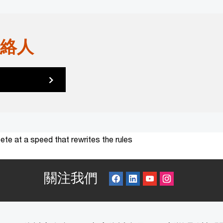
絡人
te at a speed that rewrites the rules
關注我們