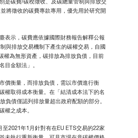
別是碳費/碳稅徵收、及碳總量管制與排放交
，並將徵收的碳費專款專用，優先用於研究開
臺表示，碳費應依據國際財務報告解釋公報
管制與排放交易機制下產生的碳權交易，自國
上，碳權為無形資產，碳排放為排放負債，目前
名目金額法」。
市價衡量，而排放負債，需以市價進行衡
碳權取得成本衡量。在「結清成本法下的名
排放負債僅認列排放量超出政府配額的部分。
碳權之成本。
2021年1月針對有在EU ETS交易的22家
業並未執行重新衡量，可見市場在意碳權價格