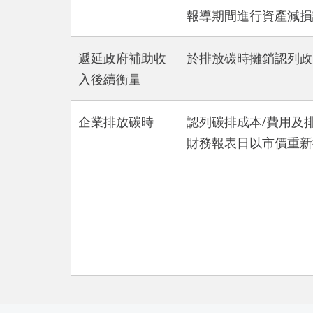
報導期間進行資產減損
遞延政府補助收
於排放碳時攤銷認列政
入後續衡量
企業排放碳時
認列碳排成本/費用及
財務報表日以市價重新