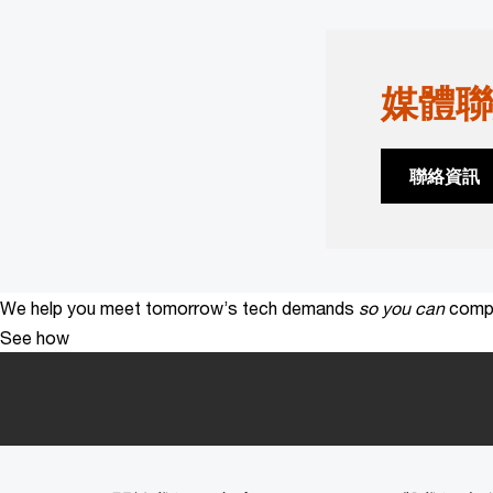
媒體聯
聯絡資訊
We help you meet tomorrow’s tech demands
so you can
compe
See how