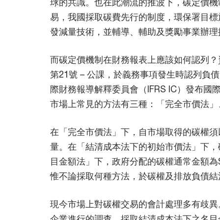
球的共識。也在此潮流的推波下，碳定價機
易，我國採取碳費先行的制度，環保署目標
發減量技術，並輔導、輔助及獎勵事業辦理
而碳定價機制在財務報表上應該如何認列？
第21號 – 公課，於義務事項發生時認列
際財務報導解釋委員會（IFRS IC）發布
市場上常見的方法有三種：「完全市價法」
在「完全市價法」下，自市場取得的碳權須
量。在「結清成本法下的初始市價法」下，
目金額法」下，政府分配的碳權通常金額為
惟不論採取何種方法，於碳權及排放負債結
現今市場上對碳權交易的會計處理多有歧異。依據
企業進行的調查，採取結清成本法下之名目