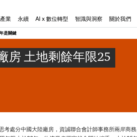
產業
永續
AI x 數位轉型
智識與洞察
關於我們
0年是關鍵
房 土地剩餘年限25
思考處分中國大陸廠房，資誠聯合會計師事務所兩岸商務