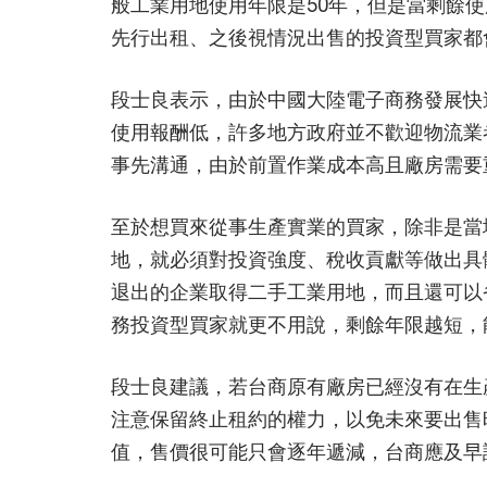
般工業用地使用年限是50年，但是當剩餘使
先行出租、之後視情況出售的投資型買家都
段士良表示，由於中國大陸電子商務發展快
使用報酬低，許多地方政府並不歡迎物流業
事先溝通，由於前置作業成本高且廠房需要
至於想買來從事生產實業的買家，除非是當
地，就必須對投資強度、稅收貢獻等做出具
退出的企業取得二手工業用地，而且還可以
務投資型買家就更不用說，剩餘年限越短，
段士良建議，若台商原有廠房已經沒有在生
注意保留終止租約的權力，以免未來要出售
值，售價很可能只會逐年遞減，台商應及早