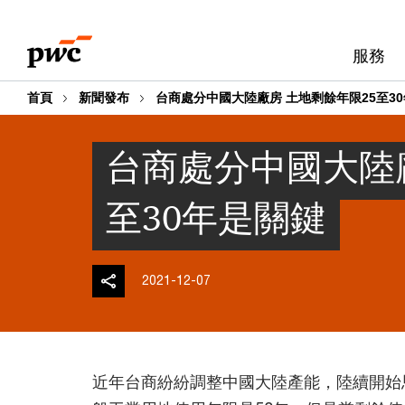
Skip
Skip
to
to
服務
content
footer
首頁
新聞發布
台商處分中國大陸廠房 土地剩餘年限25至3
台商處分中國大陸廠
至30年是關鍵
2021-12-07
近年台商紛紛調整中國大陸產能，陸續開始