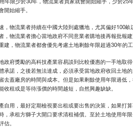
用年限少於30年，物流業者買家就會開始縮手，少於2
會開始縮手。
速，物流業者持續在中國大陸到處獵地，尤其偏好100畝
者，物流業者擔心當地政府不同意業者購地後再報批報建
重建，物流業者都會優先考慮土地剩餘年限超過30年的
地政府獎勵的高科技產業容易談到比較優惠的一手地取得
體承諾，之後若無法達成，必須承受當地政府收回土地的
省去蓋廠房的時間與成本。但是如果剩餘使用年限過低，
能收租或是等待漲價的時間越短，自然興趣缺缺。
產自用，最好定期檢視要出租或要出售的決策，如果打算
時，承租方獅子大開口要求清租補償。至於土地使用年限
評估。