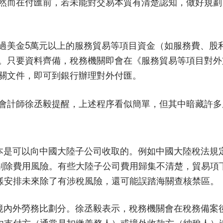
然而在付匯前，若未能對交易本質有清楚認知，做好規劃
過美金5萬元以上的服務貿易等項目資金（如服務費、股
。只要資料齊備，稅務機關即會在《服務貿易等項目對外
關文件，即可到銀行辦理對外付匯。
會計師徐丞毅提醒，上述程序看似簡單，但其中暗藏許多
本是可以向中國大陸子公司收取的。例如中國大陸稅法規
剔除費用風險。有些大陸子公司費用歸集不清楚，貿易項
樣安排未來除了有涉稅風險，還可能誤踏海關查核禁區。
境內外勞務比劃分。徐丞毅表示，稅務機關會在稅務備案後
內支付方（通常是扣繳義務人）或境外收款方（納稅人）