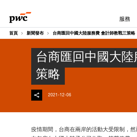
Skip
Skip
to
to
服務
content
footer
首頁
新聞發布
台商匯回中國大陸服務費 會計師教戰三策略
台商匯回中國大陸
策略
2021-12-06
疫情期間，台商在兩岸的活動大受限制，然