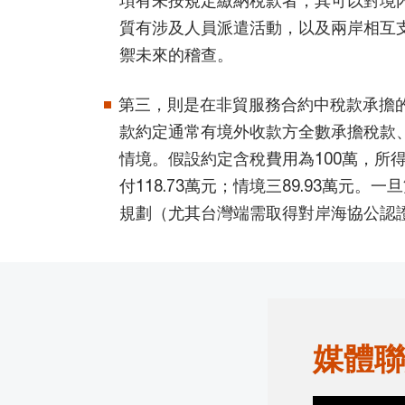
質有涉及人員派遣活動，以及兩岸相互
禦未來的稽查。
第三，則是在非貿服務合約中稅款承擔
款約定通常有境外收款方全數承擔稅款
情境。假設約定含稅費用為100萬，所得
付118.73萬元；情境三89.93萬
規劃（尤其台灣端需取得對岸海協公認
媒體聯