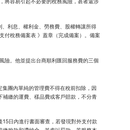
，將容易引起不必要的稅務風險，甚者還涉
利、利息、權利金、勞務費、股權轉讓所得
支付稅務備案表 》蓋章（完成備案）。備案
風險。他並提出台商順利匯回服務費的三個
定集團內單純的管理費不得在稅前扣除，因
下補繳的運費、樣品費或客戶賠款，不分青
15日內進行書面審查，若發現對外支付款
追繳稅款和滯納金，並處以罰款。若服務本