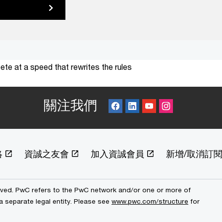
te at a speed that rewrites the rules
關注我們
絡
資誠之友會
加入資誠會員
新增/取消訂
erved. PwC refers to the PwC network and/or one or more of
a separate legal entity. Please see
www.pwc.com/structure
for