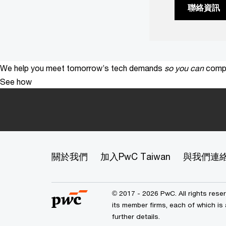
聯絡資訊
We help you meet tomorrow’s tech demands
so you can
compe
See how
關於我們
加入PwC Taiwan
與我們連
© 2017 - 2026 PwC. All rights res
its member firms, each of which is 
further details.