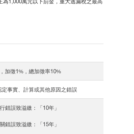
為1,000萬元以下罰金，重大逃漏稅之最高
，加徵1%，總加徵率10%
認定事實、計算或其他原因之錯誤
行錯誤致溢繳：「10年」
關錯誤致溢繳：「15年」