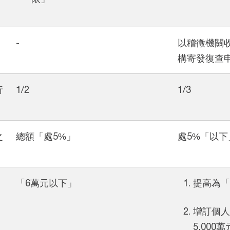
-
以稽徵機關
構寄發復查
行
1/2
1/3
之
總額「處5%」
處5%「以下
「6萬元以下」
提高為「
增訂個人
5,00