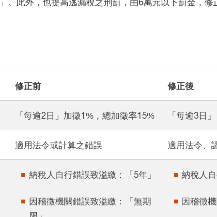
」。此外，也提高逃漏稅之刑罰，由6萬元以下罰金，修正
修正前
修正後
「每逾2日」加徵1%，總加徵率15%
「每逾3日」
適用法令或計算之錯誤
適用法令、
納稅人自行錯誤致溢繳：「5年」
納稅人自
因稽徵機關錯誤致溢繳：「無期
因稽徵機
限」