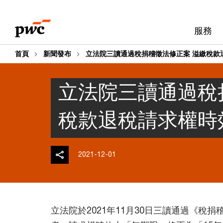
Skip
Skip
to
to
服務
content
footer
首頁
新聞發布
立法院三讀通過稅捐稽徵法修正案 溢繳稅款
立法院三讀通過稅
稅款退稅請求權時
2021-12-01
立法院於2021年11月30日三讀通過《