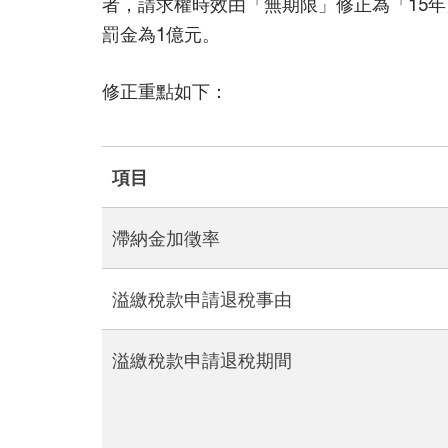
者，請求權時效由「無期限」修正為「15年
罰金為1億元。
修正重點如下：
項目
滯納金加徵率
溢繳稅款申請退稅事由
溢繳稅款申請退稅期間