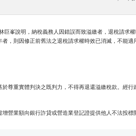
林巨峯說明，納稅義務人因錯誤而致溢繳者，退稅請求權
5年者，則因修正前舊法之退稅請求權時效已消滅，不能適
基於尊重實體判決之既判力，不得再退還溢繳稅款。經行
虛增營業額向銀行詐貸或營造業登記證提供他人不法投標