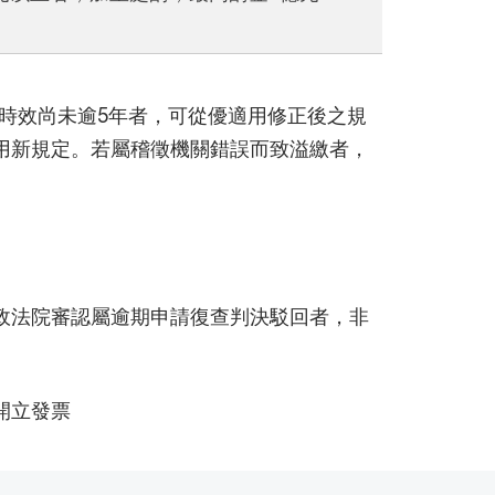
時效尚未逾5年者，可從優適用修正後之規
用新規定。若屬稽徵機關錯誤而致溢繳者，
政法院審認屬逾期申請復查判決駁回者，非
開立發票