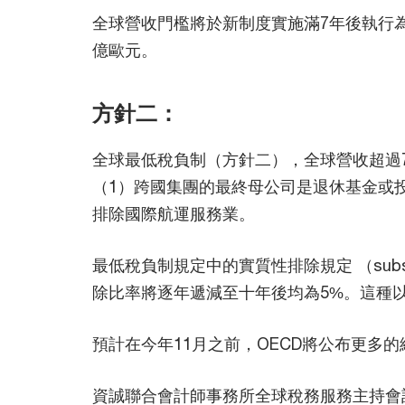
全球營收門檻將於新制度實施滿7年後執行
億歐元。
方針二：
全球最低稅負制（方針二），全球營收超過7
（1）跨國集團的最終母公司是退休基金或
排除國際航運服務業。
最低稅負制規定中的實質性排除規定 （subst
除比率將逐年遞減至十年後均為5%。這種
預計在今年11月之前，OECD將公布更多的
資誠聯合會計師事務所全球稅務服務主持會