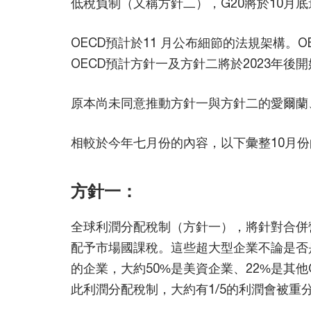
低稅負制（又稱方針二），G20將於10月
OECD預計於11 月公布細節的法規架構。O
OECD預計方針一及方針二將於2023年後
原本尚未同意推動方針一與方針二的愛爾蘭
相較於今年七月份的內容，以下彙整10月
方針一：
全球利潤分配稅制（方針一），將針對合併營
配予市場國課稅。這些超大型企業不論是否
的企業，大約50%是美資企業、22%是其
此利潤分配稅制，大約有1/5的利潤會被