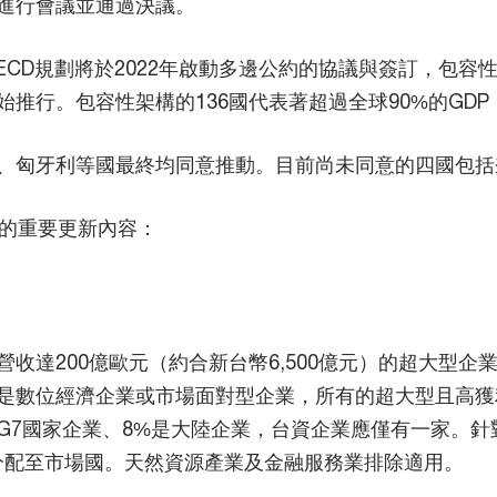
底進行會議並通過決議。
ECD規劃將於2022年啟動多邊公約的協議與簽訂，包容性架
開始推行。包容性架構的136國代表著超過全球90%的GD
、匈牙利等國最終均同意推動。目前尚未同意的四國包括
份的重要更新內容：
收達200億歐元（約合新台幣6,500億元）的超大型企業
是數位經濟企業或市場面對型企業，所有的超大型且高獲利
他G7國家企業、8%是大陸企業，台資企業應僅有一家。針
重分配至市場國。天然資源產業及金融服務業排除適用。