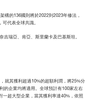
構的136國則將於2022到2023年修法，
P，可代表全球共識。
奈吉瑞亞、肯亞、斯里蘭卡及巴基斯坦。
，就其獲利超過10%的超額利潤，將25%分
的企業均將適用。全球預計有100家左右
對一超大型企業，當其獲利率達40%，依照