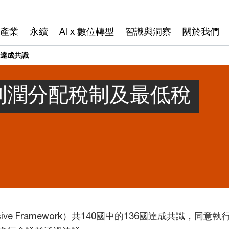
產業
永續
AI x 數位轉型
智識與洞察
關於我們
制達成共識
球利潤分配稅制及最低稅
lusive Framework）共140國中的136國達成共