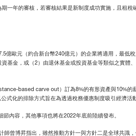
為期一年的審核，若審核結果是新制度成功實施，且租稅確
.5億歐元（約合新台幣240億元）的企業將適用，最低
投資基金，或（2）由退休基金或投資基金等類似之實體
ance-based carve out）訂為8%的有形資產與
以公式化的排除方式旨在為透過稅務優惠制度吸引經濟活
細節內容，其他事項也將在2022年底前陸續發布。
計師曾博昇指出，雖然推動方針一與方針二是全球共識，