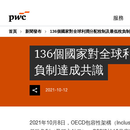
Skip
Skip
to
to
服務
content
footer
首頁
新聞發布
136個國家對全球利潤分配稅制及最低稅負
136個國家對全
負制達成共識
2021-10-12
2021年10月8日，OECD包容性架構（Inc