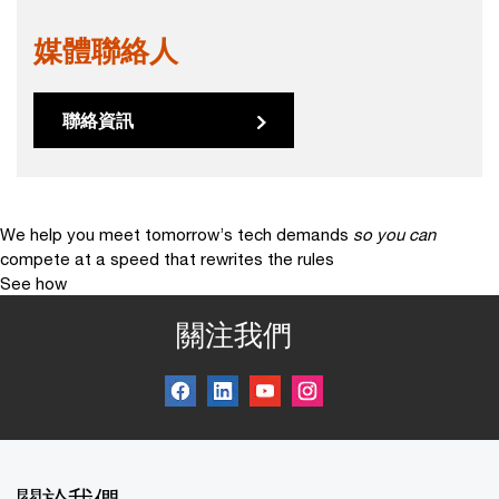
媒體聯絡人
聯絡資訊
We help you meet tomorrow’s tech demands
so you can
compete at a speed that rewrites the rules
See how
關注我們