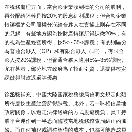
在稅務處理方面，當合夥企業收到標的公司的股利，
再分配給陸幹是按20%的股息紅利課稅；但合夥企業
轉讓標的公司股權分潤給合夥人在實操上則存在不同
的見解。有些地方認為按財產轉讓所得課徵20%；有
的視為生產經營所得，按5%~35%課稅；有的則區分
為普通合夥人（GP）和有限合夥人（LP），有限合
夥人按20%課稅，但普通合夥人適用5%~35%課稅。
尤有甚者，部分地方政府為了招商引資，還提供核定
課徵與財政返還等優惠。
徐丞毅補充，中國大陸國家稅務總局曾明文規定此類
所得應按生產經營所得課稅。此外，若一昧相信當地
政府關係，以遊走法律邊緣的方式規避稅負，員工持
股平台運作到一半恐面臨被當地稅務稽查局糾正的風
險。而任何補稅或調整架構的成本，也都可能造成員