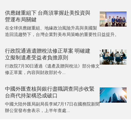
供應鏈重組下 台商須掌握赴美投資與
營運布局關鍵
在全球供應鏈重組、地緣政治風險升高與美國製
造回流趨勢下，台灣企業對美布局策略的重要性日益提升。
行政院通過遺贈稅法修正草案 明確建
立擬制遺產受益者負擔原則
行政院7月30日通過《遺產及贈與稅法》部分條文
修正草案，內容與財政部於今...
中國外匯查核與銀行盡職調查同步收緊
台商代持架構恐成破口
中國大陸外匯局副局長李斌7月17日在國務院新聞
辦公室發布會表示，上半年查處...