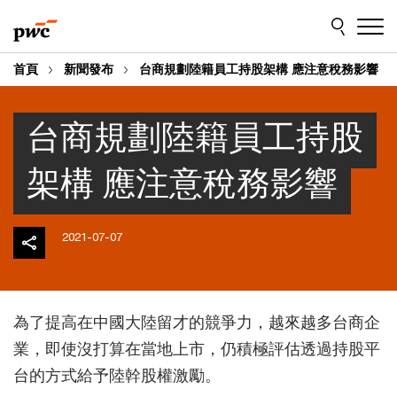
Skip
Skip
to
to
content
footer
首頁
新聞發布
台商規劃陸籍員工持股架構 應注意稅務影響
台商規劃陸籍員工持股
架構 應注意稅務影響
2021-07-07
為了提高在中國大陸留才的競爭力，越來越多台商企
業，即使沒打算在當地上市，仍積極評估透過持股平
台的方式給予陸幹股權激勵。