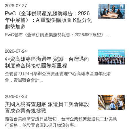
2026-07-27
PwC《全球併購產業趨勢報告：2026
年中展望》：AI重塑併購版圖 K型分化
趨勢加劇
PwC發布《全球併購產業趨勢報告：2026年中展望》...
2026-07-24
亞資高雄專區滿週年 資誠：台灣邁向
制度整合與接軌國際新里程
金管會7月24日舉辦亞洲資產管理中心高雄專區週年記者
會，資誠聯合會計...
2026-07-23
美國入境審查趨嚴 派遣員工與倉庫設
置成企業合規挑戰
隨著台美經濟交流日益密切，台灣企業頻繁派遣員工赴美執
行業務，並設置倉庫以提升物流效率...