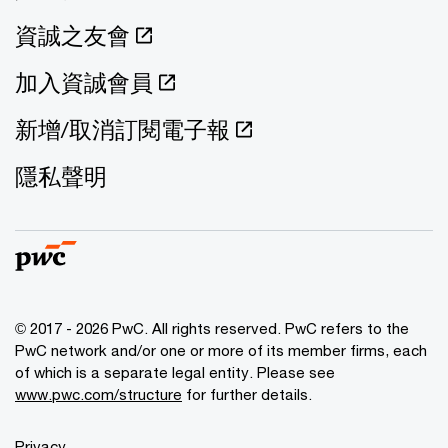
資誠之友會
加入資誠會員
新增/取消訂閱電子報
隱私聲明
© 2017 - 2026 PwC. All rights reserved. PwC refers to the
PwC network and/or one or more of its member firms, each
of which is a separate legal entity. Please see
www.pwc.com/structure
for further details.
Privacy