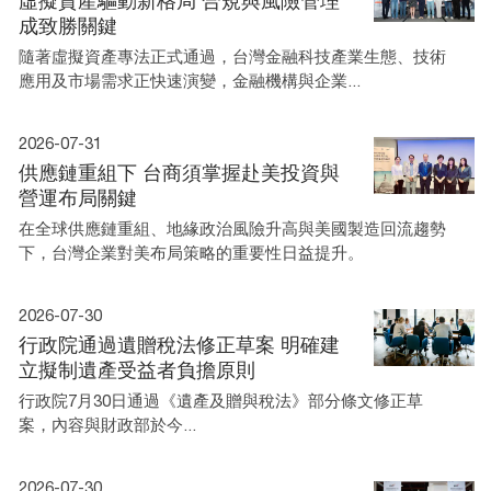
虛擬資產驅動新格局 合規與風險管理
成致勝關鍵
隨著虛擬資產專法正式通過，台灣金融科技產業生態、技術
應用及市場需求正快速演變，金融機構與企業...
2026-07-31
供應鏈重組下 台商須掌握赴美投資與
營運布局關鍵
在全球供應鏈重組、地緣政治風險升高與美國製造回流趨勢
下，台灣企業對美布局策略的重要性日益提升。
2026-07-30
行政院通過遺贈稅法修正草案 明確建
立擬制遺產受益者負擔原則
行政院7月30日通過《遺產及贈與稅法》部分條文修正草
案，內容與財政部於今...
2026-07-30