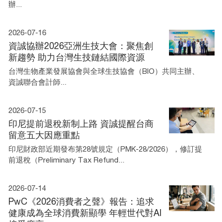
辦...
2026-07-16
資誠協辦2026亞洲生技大會：聚焦創
新趨勢 助力台灣生技鏈結國際資源
台灣生物產業發展協會與全球生技協會（BIO）共同主辦、
資誠聯合會計師...
2026-07-15
印尼提前退稅新制上路 資誠提醒台商
留意五大因應重點
印尼財政部近期發布第28號規定（PMK-28/2026），修訂提
前退稅（Preliminary Tax Refund...
2026-07-14
PwC《2026消費者之聲》報告：追求
健康成為全球消費新顯學 年輕世代對AI