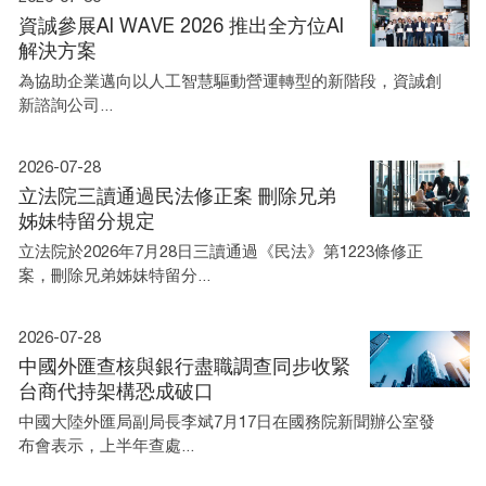
資誠參展AI WAVE 2026 推出全方位AI
解決方案
為協助企業邁向以人工智慧驅動營運轉型的新階段，資誠創
新諮詢公司...
2026-07-28
立法院三讀通過民法修正案 刪除兄弟
姊妹特留分規定
立法院於2026年7月28日三讀通過《民法》第1223條修正
案，刪除兄弟姊妹特留分...
2026-07-28
中國外匯查核與銀行盡職調查同步收緊
台商代持架構恐成破口
中國大陸外匯局副局長李斌7月17日在國務院新聞辦公室發
布會表示，上半年查處...