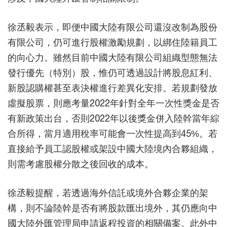
徐丞毅表示，即便中國大陸有限公司還沒改制為股份
有限公司，仍可進行股權激勵規劃，以綁住陸籍員工
的向心力。雖然目前中國大陸有限公司組織型態無法
發行優先（特別）股，惟仍可透過設計將股息紅利、
新股認購權甚至表決權進行差異化安排。若規劃發放
虛擬股票，則應考量2022年針對全年一次性獎金是否
有新政策出台，否則2022年以後獎金併入陸幹當年綜
合所得，當月適用稅率可能會一次性提高到45%。若
直接給予員工認股權或架設中國大陸境內合夥組織，
則需考慮股權分散之後回收的成本。
徐丞毅提醒，若透過海外信託或境外合夥企業的架
構，則不論陸幹是否有將股款匯出境外，其仍應向中
國大陸外匯管理局申請返程投資的相關備案。此外中