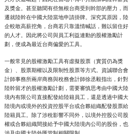
及獎金。甚至聽聞有些無根台商受到幹部的壓力，而
遷就陸幹在中國大陸當地申請掛牌。深究其原因，陸
企較敢高薪挖角，台商若只靠溫情喊話，難以留住好
的人才。因此將公司與員工利益連動的股權激勵計
劃，便成為最近台商偏愛的工具。
一般常見的股權激勵工具有虛擬股票（實質仍為獎
金）、股票期權以及限制性股票等方式。資誠聯合會
計師事務所兩岸商務與稅務會計師徐丞毅指出，針對
陸幹留才的股權激勵計劃，需要審慎思考由中國大陸
境內有限公司直接配發給陸籍員工，還是透過中國大
陸境內或境外的投資控股平台或合夥組織配發股票給
陸籍員工。除了涉稅影響不同外，以境外控股公司股
權或合夥組織間接給予中國大陸境內公司的股份，也
涉及中國大陸外匯管制相關限制。