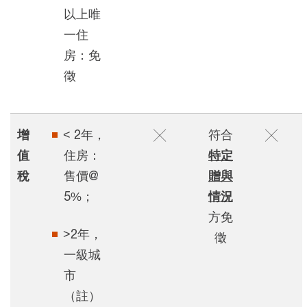
以上唯
一住
房：免
徵
增
< 2年，
╳
符合
╳
值
住房：
特定
稅
售價@
贈與
5%；
情況
方免
>2年，
徵
一級城
市
（註）