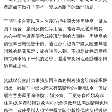
產該如何做好「傳承」變成為眼下的熱門話題。
早期許多台商以個人名義取得中國大陸房地產，做為
員工宿舍、廠房及自住等用途。隨著年紀逐漸增長，
當心中萌生資產傳承或接班計劃的念頭時，房地產的
價值早已增值數十倍。過往台商認為中國大陸並無遺
贈稅的相關規定，故有時候未到、不須急於將房產移
轉或傳承給下一代的迷思，遲遲未將房地產辦理移轉
過戶或出售。
資誠聯合會計師事務所兩岸商務與稅務會計師徐丞毅
指出，雖目前中國大陸未有遺贈稅的相關法令，但提
醒注意房屋用途(例如：辦公室、工廠等多歸類為非
住房)及房產移轉對象均可能會導致無法滿足贈與免稅
條件，致使受贈人須於中國大陸申報按偶然所得繳納