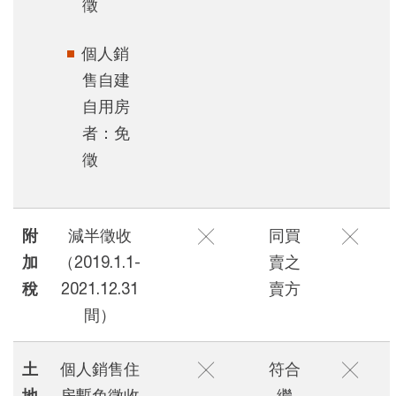
徵
個人銷
售自建
自用房
者：免
徵
附
減半徵收
╳
同買
╳
加
（2019.1.1-
賣之
稅
2021.12.31
賣方
間）
土
個人銷售住
╳
符合
╳
地
房暫免徵收
繼