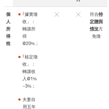
個
｢據實徵
╳
╳
符合
特
人
收」：
定贈與
所
轉讓所
情況
方
得
得
免徵
稅
@20%；
｢核定徵
收」：
轉讓收
入@1%
~3%；
夫妻自
用五年