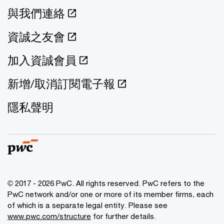
與我們連絡
資誠之友會
加入資誠會員
新增/取消訂閱電子報
隱私聲明
© 2017 - 2026 PwC. All rights reserved. PwC refers to the
PwC network and/or one or more of its member firms, each
of which is a separate legal entity. Please see
www.pwc.com/structure
for further details.