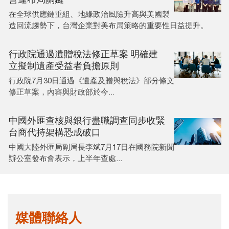
在全球供應鏈重組、地緣政治風險升高與美國製
造回流趨勢下，台灣企業對美布局策略的重要性日益提升。
行政院通過遺贈稅法修正草案 明確建
立擬制遺產受益者負擔原則
行政院7月30日通過《遺產及贈與稅法》部分條文
修正草案，內容與財政部於今...
中國外匯查核與銀行盡職調查同步收緊
台商代持架構恐成破口
中國大陸外匯局副局長李斌7月17日在國務院新聞
辦公室發布會表示，上半年查處...
媒體聯絡人