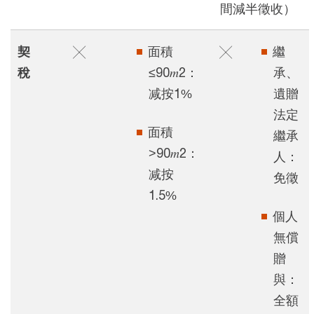
間減半徵收）
契
╳
面積
╳
繼
稅
≤90𝑚2：
承、
减按1%
遺贈
法定
面積
繼承
>90𝑚2：
人：
减按
免徵
1.5%
個人
無償
贈
與：
全額