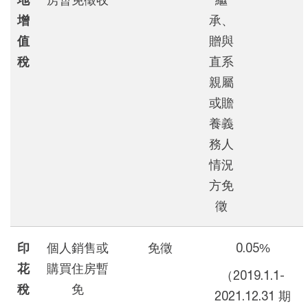
增
承、
值
贈與
稅
直系
親屬
或贍
養義
務人
情況
方免
徵
印
個人銷售或
免徵
0.05%
花
購買住房暫
（2019.1.1-
稅
免
2021.12.31 期