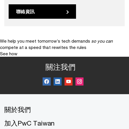
聯絡資訊
We help you meet tomorrow’s tech demands
so you can
compete at a speed that rewrites the rules
See how
關注我們
關於我們
加入PwC Taiwan