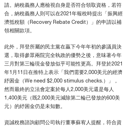
請。納稅義務人應檢視自身是否符合領取資格，若符
合，納稅義務人則可以在2021年報稅時提出「振興經
濟抵稅額（Recovery Rebate Credit）」的申請以補
領相關款項。
此外，拜登所屬的民主黨在贏下今年年初的參議員決
選，取得參眾兩院完全執政的優勢之後，意味著今年
三月對第三輪現金發放似乎可能性更高。拜登於2021
年1月11日在推特上表示「我們需要2,000美元的經濟
紓困金（We need $2,000 stimulus checks.）」，
然而最終的立法會定案於每人2,000美元還是每人
1,400美元（既2,000美元減除第二輪已發放的600美
元）的紓困金仍是未知數。
資誠稅務諮詢顧問公司執行董事蘇宥人提醒，符合資