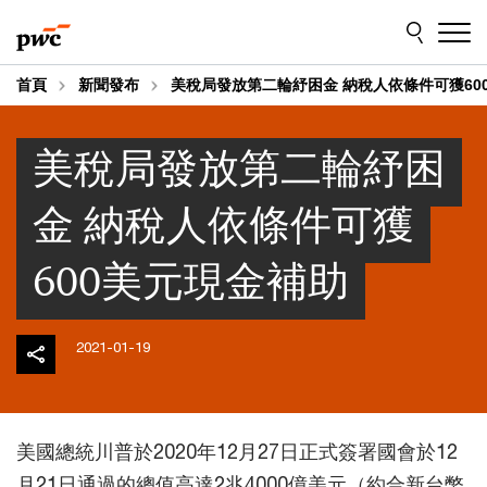
Skip
Skip
to
to
content
footer
首頁
新聞發布
美稅局發放第二輪紓困金 納稅人依條件可獲60
美稅局發放第二輪紓困
金 納稅人依條件可獲
600美元現金補助
2021-01-19
美國總統川普於2020年12月27日正式簽署國會於12
月21日通過的總值高達2兆4000億美元（約合新台幣