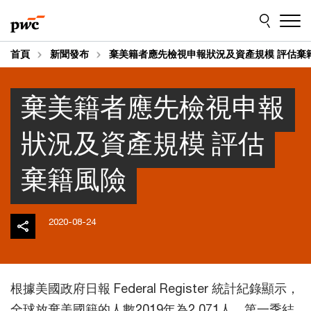
Skip
Skip
to
to
content
footer
首頁
新聞發布
棄美籍者應先檢視申報狀況及資產規模 評估棄
棄美籍者應先檢視申報
狀況及資產規模 評估
棄籍風險
2020-08-24
根據美國政府日報 Federal Register 統計紀錄顯示，
全球放棄美國籍的人數2019年為2,071人，第一季結