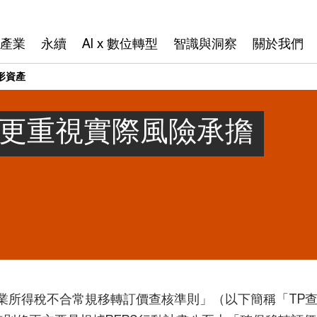
產業
永續
AI x 數位轉型
智識與洞察
關於我們
形資產
 更重視實際風險承擔
利事業所得稅不合常規移轉訂價查核準則」（以下簡稱「T