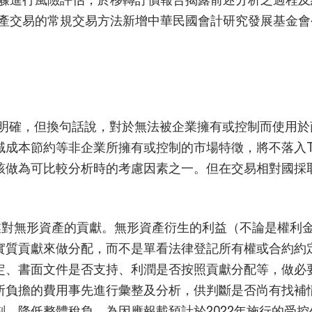
產交易的常規交易方法新增中華民國會計研究發展基金會
加明確，但換句話說，對於無法被企業擁有或控制而使用
域成本節約等非企業所擁有或控制的市場特徵，將不落入
該做為可比較分析時的考慮因素之一。但在交易相對國採
企業對無形資產的貢獻。無形資產衍生的利益（不論是權利
質貢獻來做分配，而不是單看法律登記所有權或合約約定
定、書面文件是否支持、利潤是否按照貢獻分配等，做必
所負擔的費用事先進行彙整及分析，供判斷是否尚有找補
，降低整體稅負。為因應報載預計於2022年施行的受控