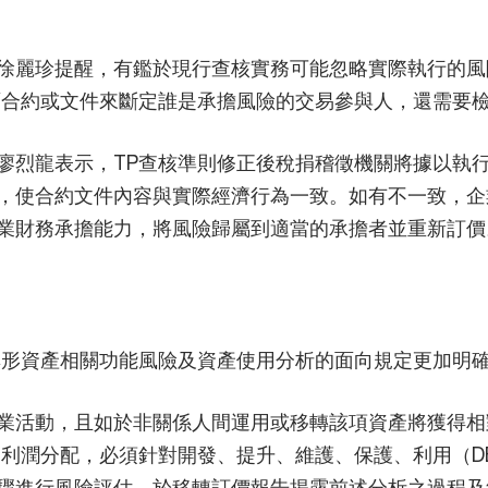
徐麗珍提醒，有鑑於現行查核實務可能忽略實際執行的風
面合約或文件來斷定誰是承擔風險的交易參與人，還需要
廖烈龍表示，TP查核準則修正後稅捐稽徵機關將據以執
，使合約文件內容與實際經濟行為一致。如有不一致，企
業財務承擔能力，將風險歸屬到適當的承擔者並重新訂價
無形資產相關功能風險及資產使用分析的面向規定更加明
業活動，且如於非關係人間運用或移轉該項資產將獲得相
的利潤分配，必須針對開發、提升、維護、保護、利用（D
驟進行風險評估，於移轉訂價報告揭露前述分析之過程及