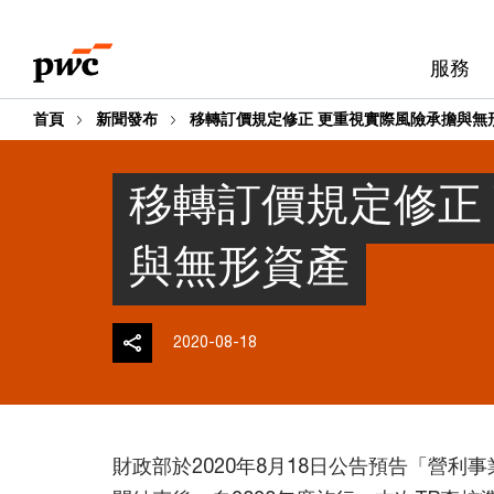
Skip
Skip
to
to
服務
content
footer
首頁
新聞發布
移轉訂價規定修正 更重視實際風險承擔與無
移轉訂價規定修正
與無形資產
2020-08-18
財政部於2020年8月18日公告預告「營