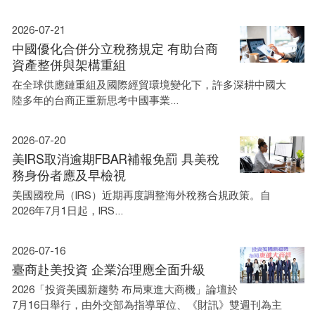
2026-07-21
中國優化合併分立稅務規定 有助台商
資產整併與架構重組
在全球供應鏈重組及國際經貿環境變化下，許多深耕中國大
陸多年的台商正重新思考中國事業...
2026-07-20
美IRS取消逾期FBAR補報免罰 具美稅
務身份者應及早檢視
美國國稅局（IRS）近期再度調整海外稅務合規政策。自
2026年7月1日起，IRS...
2026-07-16
臺商赴美投資 企業治理應全面升級
2026「投資美國新趨勢 布局東進大商機」論壇於
7月16日舉行，由外交部為指導單位、《財訊》雙週刊為主