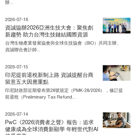
辦...
2026-07-16
資誠協辦2026亞洲生技大會：聚焦創
新趨勢 助力台灣生技鏈結國際資源
台灣生物產業發展協會與全球生技協會（BIO）共同主辦、
資誠聯合會計師...
2026-07-15
印尼提前退稅新制上路 資誠提醒台商
留意五大因應重點
印尼財政部近期發布第28號規定（PMK-28/2026），修訂提
前退稅（Preliminary Tax Refund...
2026-07-14
PwC《2026消費者之聲》報告：追求
健康成為全球消費新顯學 年輕世代對AI