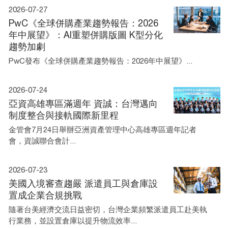
2026-07-27
PwC《全球併購產業趨勢報告：2026
年中展望》：AI重塑併購版圖 K型分化
趨勢加劇
PwC發布《全球併購產業趨勢報告：2026年中展望》...
2026-07-24
亞資高雄專區滿週年 資誠：台灣邁向
制度整合與接軌國際新里程
金管會7月24日舉辦亞洲資產管理中心高雄專區週年記者
會，資誠聯合會計...
2026-07-23
美國入境審查趨嚴 派遣員工與倉庫設
置成企業合規挑戰
隨著台美經濟交流日益密切，台灣企業頻繁派遣員工赴美執
行業務，並設置倉庫以提升物流效率...