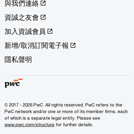
與我們連絡
資誠之友會
加入資誠會員
新增/取消訂閱電子報
隱私聲明
© 2017 - 2026 PwC. All rights reserved. PwC refers to the
PwC network and/or one or more of its member firms, each
of which is a separate legal entity. Please see
www.pwc.com/structure
for further details.