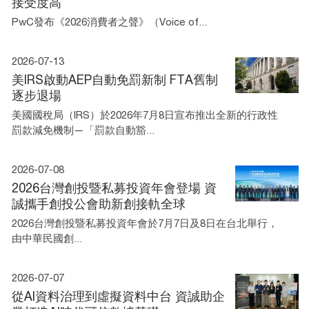
接受度高
PwC發布《2026消費者之聲》（Voice of...
2026-07-13
美IRS啟動AEP自動免罰新制 FTA舊制
逐步退場
美國國稅局（IRS）於2026年7月8日宣布推出全新的行政性
罰款減免機制—「罰款自動豁...
2026-07-08
2026台灣創投暨私募投資年會登場 資
誠攜手創投公會助新創接軌全球
2026台灣創投暨私募投資年會於7月7日及8日在台北舉行，
由中華民國創...
2026-07-07
從AI資料治理到虛擬資料中台 資誠助企