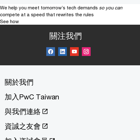
We help you meet tomorrow’s tech demands
so you can
compete at a speed that rewrites the rules
See how
關注我們
關於我們
加入PwC Taiwan
與我們連絡
資誠之友會