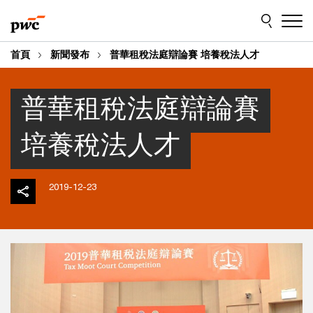
Skip
Skip
to
to
content
footer
首頁
新聞發布
普華租稅法庭辯論賽 培養稅法人才
普華租稅法庭辯論賽
培養稅法人才
2019-12-23