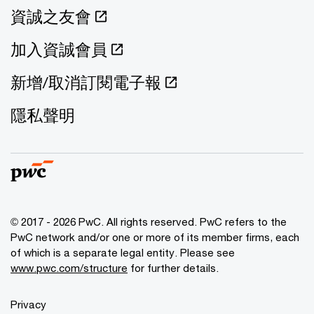
資誠之友會
加入資誠會員
新增/取消訂閱電子報
隱私聲明
© 2017 - 2026 PwC. All rights reserved. PwC refers to the
PwC network and/or one or more of its member firms, each
of which is a separate legal entity. Please see
www.pwc.com/structure
for further details.
Privacy