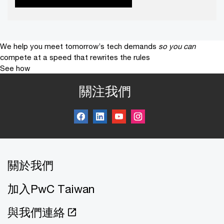
We help you meet tomorrow’s tech demands
so you can
compete at a speed that rewrites the rules
See how
關注我們
關於我們
加入PwC Taiwan
與我們連絡