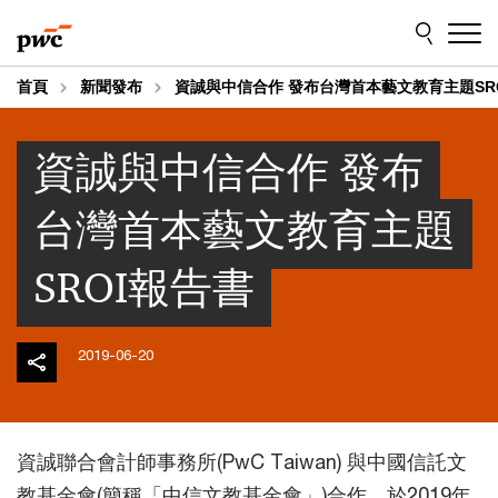
Skip
Skip
to
to
content
footer
首頁
新聞發布
資誠與中信合作 發布台灣首本藝文教育主題SR
資誠與中信合作 發布
台灣首本藝文教育主題
SROI報告書
2019-06-20
資誠聯合會計師事務所(PwC Taiwan) 與中國信託文
教基金會(簡稱「中信文教基金會」)合作，於2019年