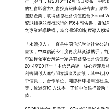
行」)合作，於2018年12月19日發布「
的社會影響力社會投資報酬率報告書」結果
運動產業，取得國際社會價值協會(Social Value
資誠輔導並獲得認證的第6本報告書，資誠
之專業輔導機構，為台灣SROI制度導入領
「永續投入」一直是中國信託對於社會公益
畫後，中國信託今年度再度與資誠攜手，由
李宜樺領軍台灣第一家具有國際社會價值協
2014至2017年「中信兄弟隊」核心營運
利害關係人進行問卷調查及訪談，其中包括
中信員工、合作單位、洲際棒球場周邊社區
等，透過SROI方法學，了解中信銀行贊助
值。
SROI評估的結果發現，97%的球員減少