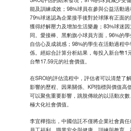
能及訓練成效；98%球員在參與公益活動
79%球迷認為企業接手後對於球隊有正面的
獲得紓解壓力及增加生活樂趣；83%球迷
同。愛接棒、黑豹旗小球員方面，96%的
自信心及成就感；98%的學生在活動過程
係。經綜合計算分析結果，每投入新台幣1
台幣17.59元的社會價值。
在SROI的評估流程中，評估者可以清楚了
影響的歷程、因果關係、KPI指標與價值高
可以聚焦重要影響，跳脫傳統的以活動次數
極大化社會價值。
李宜樺指出，中國信託不僅將企業社會責任
員工福利、職業安全與健康、訓練與教育、