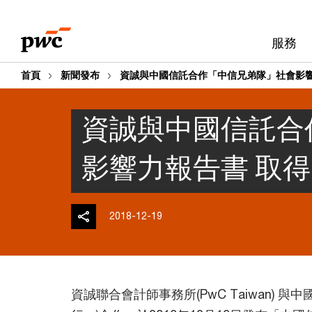
Skip
Skip
to
to
服務
content
footer
首頁
新聞發布
資誠與中國信託合作「中信兄弟隊」社會影響力
資誠與中國信託合
影響力報告書 取得
2018-12-19
資誠聯合會計師事務所(PwC Taiwan) 