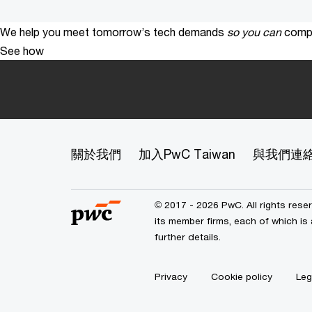
We help you meet tomorrow’s tech demands
so you can
compe
See how
關於我們
加入PwC Taiwan
與我們連
© 2017 - 2026 PwC. All rights res
its member firms, each of which is 
further details.
Privacy
Cookie policy
Leg