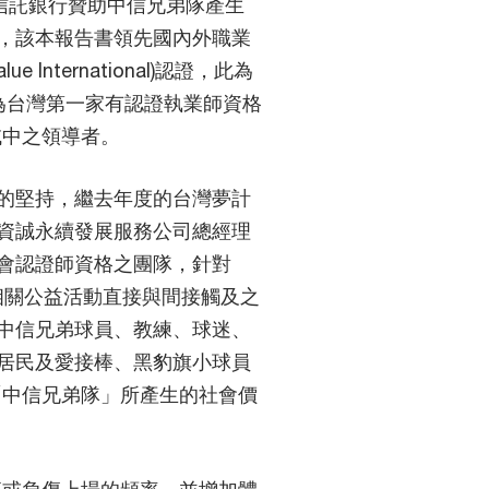
中國信託銀行贊助中信兄弟隊產生
，該本報告書領先國內外職業
 International)認證，此為
為台灣第一家有認證執業師資格
域中之領導者。
的堅持，繼去年度的台灣夢計
資誠永續發展服務公司總經理
會認證師資格之團隊，針對
及相關公益活動直接與間接觸及之
中信兄弟球員、教練、球迷、
居民及愛接棒、黑豹旗小球員
「中信兄弟隊」所產生的社會價
受傷或負傷上場的頻率，並增加體