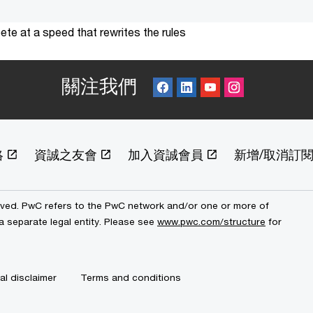
te at a speed that rewrites the rules
關注我們
絡
資誠之友會
加入資誠會員
新增/取消訂
erved. PwC refers to the PwC network and/or one or more of
a separate legal entity. Please see
www.pwc.com/structure
for
al disclaimer
Terms and conditions