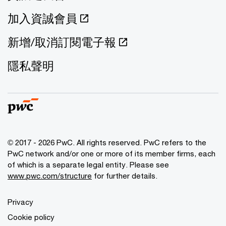
加入資誠會員
新增/取消訂閱電子報
隱私聲明
© 2017 - 2026 PwC. All rights reserved. PwC refers to the
PwC network and/or one or more of its member firms, each
of which is a separate legal entity. Please see
www.pwc.com/structure
for further details.
Privacy
Cookie policy