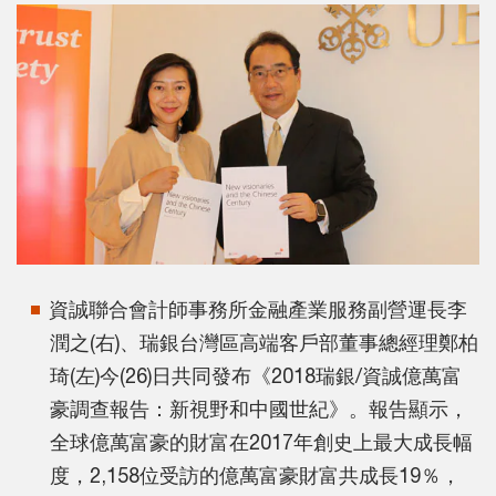
資誠聯合會計師事務所金融產業服務副營運長李
潤之(右)、瑞銀台灣區高端客戶部董事總經理鄭柏
琦(左)今(26)日共同發布《2018瑞銀/資誠億萬富
豪調查報告：新視野和中國世紀》。報告顯示，
全球億萬富豪的財富在2017年創史上最大成長幅
度，2,158位受訪的億萬富豪財富共成長19％，