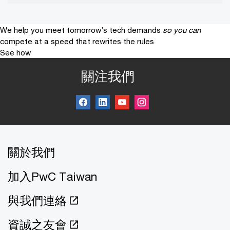
We help you meet tomorrow’s tech demands
so you can
compete at a speed that rewrites the rules
See how
關注我們
關於我們
加入PwC Taiwan
與我們連絡
資誠之友會