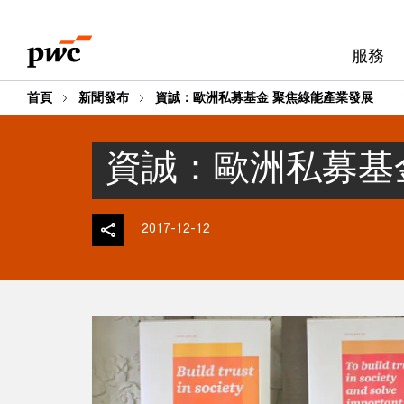
Skip
Skip
to
to
服務
content
footer
首頁
新聞發布
資誠：歐洲私募基金 聚焦綠能產業發展
資誠：歐洲私募基
2017-12-12