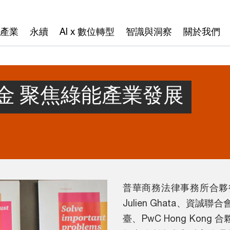
產業
永續
AI x 數位轉型
智識與洞察
關於我們
金 聚焦綠能產業發展
普華商務法律事務所合夥
Julien Ghata、資
臺、PwC Hong Kong 