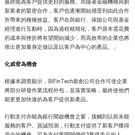
最終能為客戶提供更好的服務。而隨著金融機構與創
新業者的緊密合作，客戶也逐漸開始感受到由此合作
所帶來的種種效益。客戶在與銀行、保險公司與基金
經理進行互動時，因為過程精簡化，客戶原本需花費
的成本與挫折將有望開始減少，而高效率的企業也將
推出更加量身定做以及以客戶為中心的產品。」
化威脅為機會
根據本調查顯示，與FinTech新創公司合作可使企業
將部分研發作業流程外包，並落實策略，最終使他們
能更更加快速的為客戶提供新產品。
行動支付亦能為銀行開啟機會之窗，接觸到以前未能
服務的客戶。資誠預測，行動支付提供了新客戶獲得
資金的機會，可為支付業開闢價值3萬億美元的人