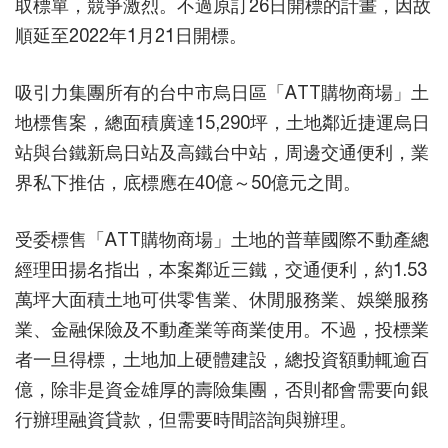
取標單，競爭激烈。不過原訂26日開標的計畫，因故
順延至2022年1月21日開標。
吸引力集團所有的台中市烏日區「ATT購物商場」土
地標售案，總面積廣達15,290坪，土地鄰近捷運烏日
站與台鐵新烏日站及高鐵台中站，周邊交通便利，業
界私下推估，底標應在40億～50億元之間。
受委標售「ATT購物商場」土地的普華國際不動產總
經理田揚名指出，本案鄰近三鐵，交通便利，約1.53
萬坪大面積土地可供零售業、休閒服務業、娛樂服務
業、金融保險及不動產業等商業使用。不過，投標業
者一旦得標，土地加上硬體建設，總投資額動輒逾百
億，除非是資金雄厚的壽險集團，否則都會需要向銀
行辦理融資貸款，但需要時間諮詢與辦理。