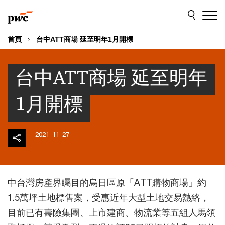
Skip
Skip
to
to
content
footer
首頁
台中ATT商場 延至明年1月開標
台中ATT商場 延至明年
1月開標
2021-11-27
中台灣房產界矚目的烏日區原「ATT購物商場」約
1.5萬坪土地標售案，受惠近年大型土地交易熱絡，
目前已有壽險集團、上市建商、物流業等五組人馬領