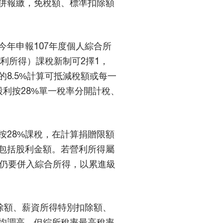
併報繳，免稅額、標準扣除額
年申報107年度個人綜合所
股利所得）課稅新制可2擇1，
8.5%計算可抵減稅額或每一
利按28%單一稅率分開計稅、
按28%課稅，在計算捐贈限額
不包括股利金額。若營利所得屬
，仍要併入綜合所得，以累進級
除額、薪資所得特別扣除額、
均調高，但綜所稅率最高稅率