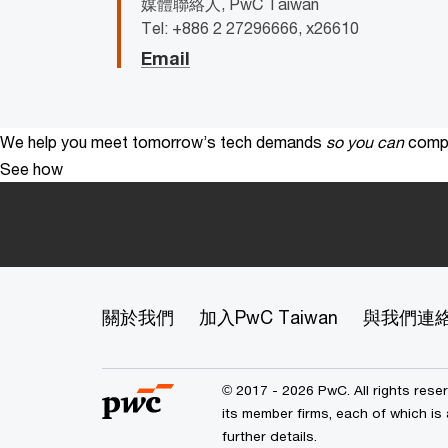
媒體聯絡人, PwC Taiwan
Tel: +886 2 27296666, x26610
Email
We help you meet tomorrow’s tech demands
so you can
compe
See how
關於我們
加入PwC Taiwan
與我們連
© 2017 - 2026 PwC. All rights res
its member firms, each of which is 
further details.