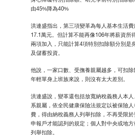
由45%降為40%
洪連盛指出，第三項變革為每人基本生活費所
17.1萬元。但計算不能再像106年將薪資
兩項加入，只能計算4項特別扣除額分別是
及儲蓄投資。
他說，一家口數、受撫養親屬越多，可扣除
年輕單身上班族來說，則沒有太大差別。
洪連盛說，變革還包括放寬納稅義務人本人
系親屬，依全民健康保險法規定以被保險人
費，得由納稅義務人列舉扣除，不再受限於
申報戶才能認列的規定；個人對中央或地方
列舉扣除。