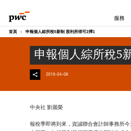
Skip
Skip
to
to
服務
content
footer
首頁
申報個人綜所稅5新制 股利所得可2擇1
申報個人綜所稅5新
2019-04-08
中央社 劉麗榮
報稅季即將到來，資誠聯合會計師事務所今