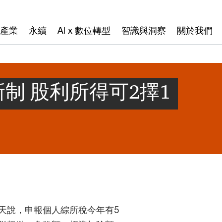
產業
永續
AI x 數位轉型
智識與洞察
關於我們
制 股利所得可2擇1
天說，申報個人綜所稅今年有5