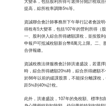
大變革，包括股利所得可選擇分開計稅或合
提高，綜所稅率調降5%等。
資誠聯合會計師事務所下午舉行記者會說明今
得稅有5大變革，包括107年的營利所得（
一、股利併入綜合所得總額課稅，並按股利的
申報戶可抵減稅額新台幣8萬元上限。二、股
合併報繳。
資誠稅務法律服務會計師洪連盛說，若選擇
時，綜合所得總額20%時，綜合所得總額
於86年以前的緩課股票，不能採分離課稅
距5%到40%計稅。
此外，洪連盛說，107年的免稅額、標準扣
身心障礙特別扣除額、幼兒學前特別扣除額