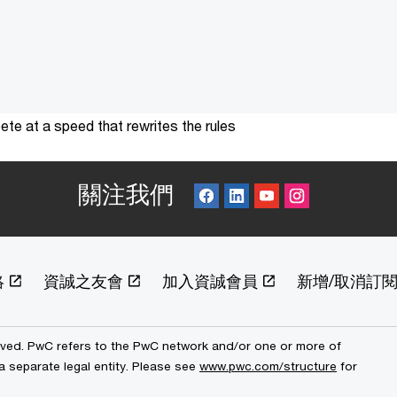
te at a speed that rewrites the rules
關注我們
絡
資誠之友會
加入資誠會員
新增/取消訂
erved. PwC refers to the PwC network and/or one or more of
a separate legal entity. Please see
www.pwc.com/structure
for