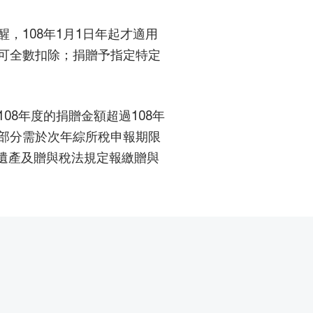
，108年1月1日年起才適用
可全數扣除；捐贈予指定特定
08年度的捐贈金額超過108年
過部分需於次年綜所稅申報期限
依遺產及贈與稅法規定報繳贈與