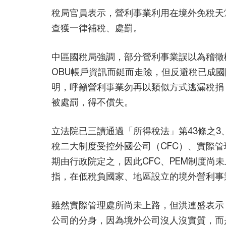
稅局官員表示，營利事業利用在境外免稅天
查獲一律補稅、處罰。
中區國稅局強調，部分營利事業誤以為稽徵
OBU帳戶資訊而鋌而走險，但反避稅已成
明，呼籲營利事業勿再以類似方式逃漏稅捐
被處罰，得不償失。
立法院已三讀通過「所得稅法」第43條之3
稅二大制度受控外國公司（CFC）、實際管
期由行政院定之，因此CFC、PEM制度尚
指，在低稅負國家、地區設立的境外營利事
雖然實際管理處所尚未上路，但洪連盛表示
公司的分身，因為境外公司沒人沒實質，而