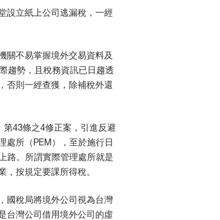
堂設立紙上公司逃漏稅，一經
機關不易掌握境外交易資料及
國際趨勢，且稅務資訊已日趨透
，否則一經查獲，除補稅外還
、第43條之4修正案，引進反避
理處所（PEM），至於施行日
未上路。所謂實際管理處所就是
業，按規定要課所得稅。
，國稅局將境外公司視為台灣
是台灣公司借用境外公司的虛