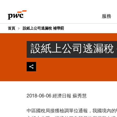
Skip
Skip
to
to
服務
content
footer
首頁
設紙上公司逃漏稅 補帶罰
設紙上公司逃漏稅
2018-06-06 經濟日報 蘇秀慧
中區國稅局接獲檢調單位通報，我國境內的