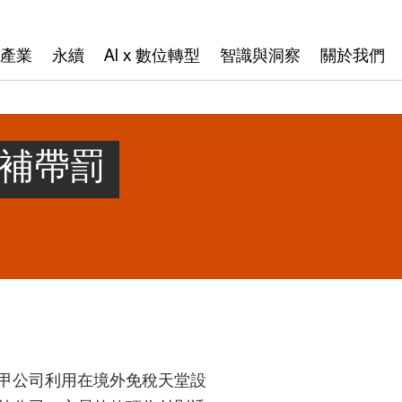
產業
永續
AI x 數位轉型
智識與洞察
關於我們
 補帶罰
甲公司利用在境外免稅天堂設