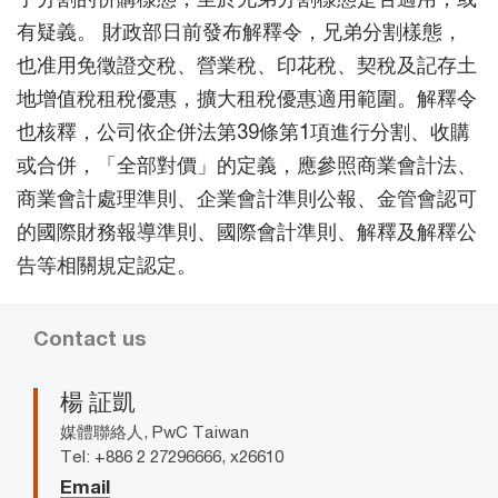
有疑義。 財政部日前發布解釋令，兄弟分割樣態，
也准用免徵證交稅、營業稅、印花稅、契稅及記存土
地增值稅租稅優惠，擴大租稅優惠適用範圍。解釋令
也核釋，公司依企併法第39條第1項進行分割、收購
或合併，「全部對價」的定義，應參照商業會計法、
商業會計處理準則、企業會計準則公報、金管會認可
的國際財務報導準則、國際會計準則、解釋及解釋公
告等相關規定認定。
Contact us
楊 証凱
媒體聯絡人, PwC Taiwan
Tel: +886 2 27296666, x26610
Email