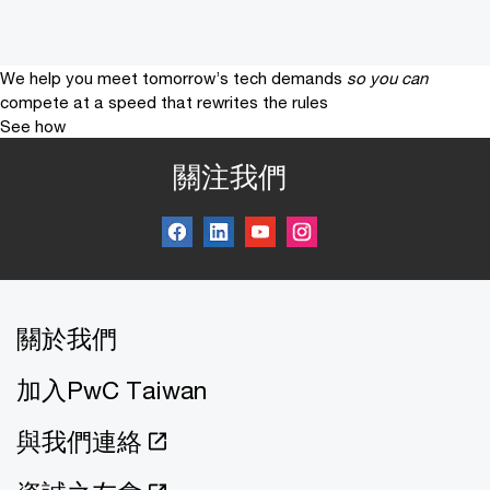
We help you meet tomorrow’s tech demands
so you can
compete at a speed that rewrites the rules
See how
關注我們
關於我們
加入PwC Taiwan
與我們連絡