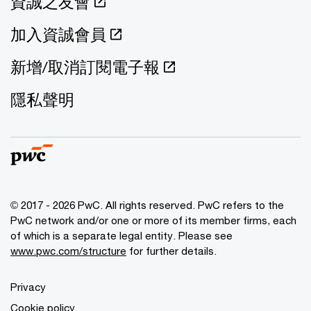
資誠之友會
加入資誠會員
新增/取消訂閱電子報
隱私聲明
© 2017 - 2026 PwC. All rights reserved. PwC refers to the
PwC network and/or one or more of its member firms, each
of which is a separate legal entity. Please see
www.pwc.com/structure
for further details.
Privacy
Cookie policy