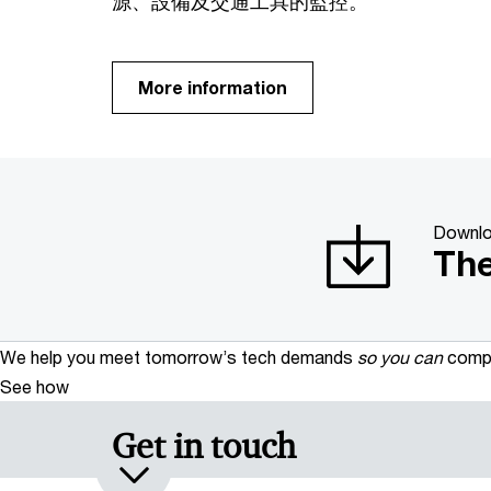
源、設備及交通工具的監控。
More information
Downl
The
We help you meet tomorrow’s tech demands
so you can
compe
See how
Get in touch