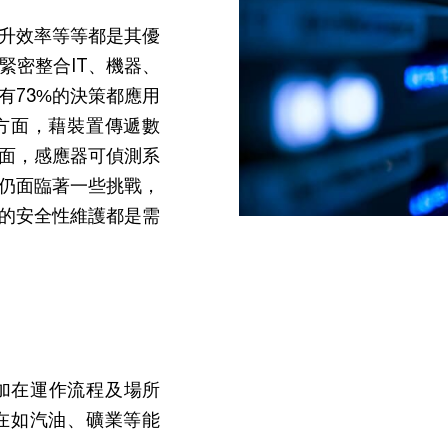
升效率等等都是其優
緊密整合IT、機器、
有73%的決策都應用
方面，藉裝置傳遞數
面，感應器可偵測系
仍面臨著一些挑戰，
的安全性維護都是需
添加在運作流程及場所
在如汽油、礦業等能