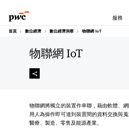
Skip
Skip
to
to
服務
content
footer
首頁
數位經濟
數位經濟洞察
物聯網 IoT
物聯網 IoT
物聯網將獨立的裝置作串聯，藉由軟體、網
用人為操作即可達到裝置間的資料交換與蒐
醫療、製造、零售及能源產業。