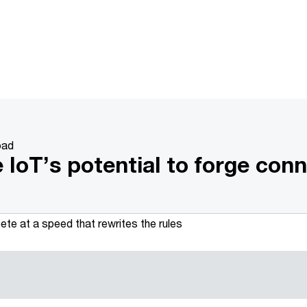
oad
 IoT’s potential to forge con
te at a speed that rewrites the rules