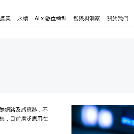
產業
永續
AI x 數位轉型
智識與洞察
關於我們
際網路及感應器，不
集，目前廣泛應用在