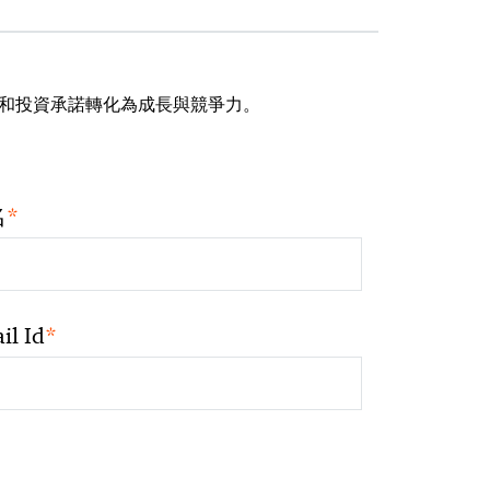
想和投資承諾轉化為成長與競爭力。
*
名
*
il Id