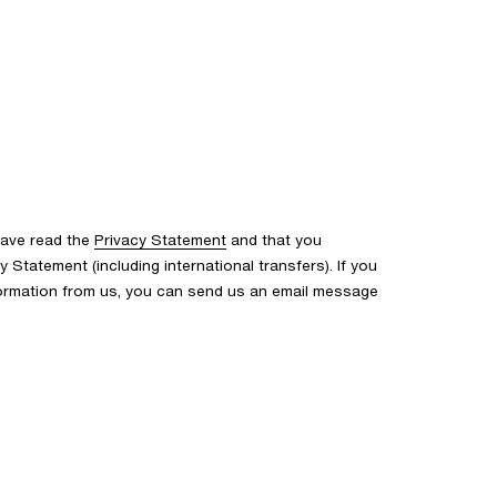
have read the
Privacy Statement
and that you
Statement (including international transfers). If you
formation from us, you can send us an email message