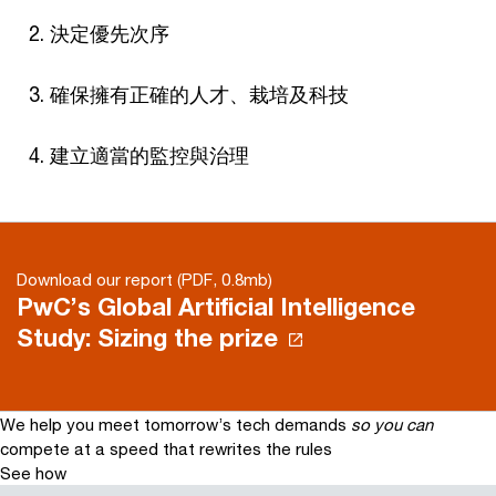
決定優先次序
確保擁有正確的人才、栽培及科技
建立適當的監控與治理
Download our report (PDF, 0.8mb)
PwC’s Global Artificial Intelligence
Study: Sizing the prize
We help you meet tomorrow’s tech demands
so you can
compete at a speed that rewrites the rules
See how