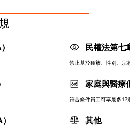
規
A）
民權法第七
禁止基於種族、性別、宗
）
家庭與醫療假
符合條件員工可享最多12
A）
其他