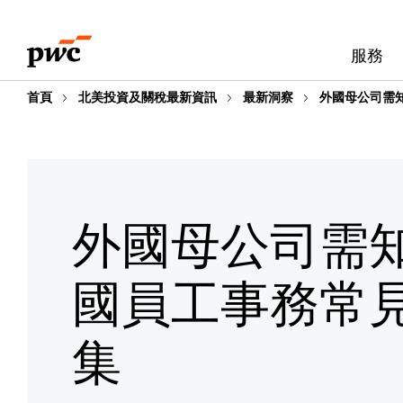
Skip
Skip
to
to
服務
content
footer
首頁
北美投資及關稅最新資訊
最新洞察
外國母公司需
外國母公司需
國員工事務常
集