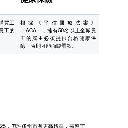
購買工
根據《平價醫療法案》
員工的
（ACA），擁有50名以上全職員
工的雇主必須提供合格健康保
險，否則可能面臨罰款。
.25，但許多州市有更高標準，需遵守