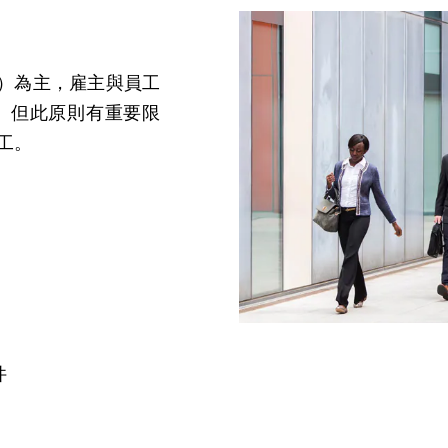
ent）為主，雇主與員工
。但此原則有重要限
工。
件