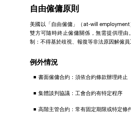
自由僱傭原則
美國以「自由僱傭」（at-will employm
雙方可隨時終止僱傭關係，無需提供理由
制：不得基於歧視、報復等非法原因解僱員
例外情況
書面僱傭合約：須依合約條款辦理終止
集體談判協議：工會合約有特定程序
高階主管合約：常有固定期限或特定條