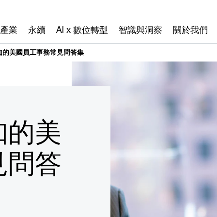
產業
永續
AI x 數位轉型
智識與洞察
關於我們
知的美國員工事務常見問答集
知的美
見問答