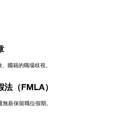
章
教、國籍的職場歧視。
法（FMLA）
週無薪保留職位假期。