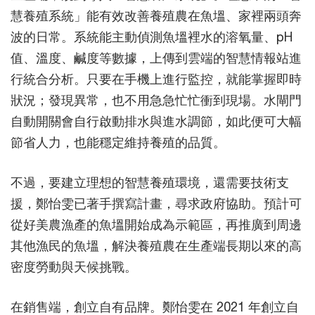
慧養殖系統」能有效改善養殖農在魚塭、家裡兩頭奔
波的日常。系統能主動偵測魚塭裡水的溶氧量、pH
值、溫度、鹹度等數據，上傳到雲端的智慧情報站進
行統合分析。只要在手機上進行監控，就能掌握即時
狀況；發現異常，也不用急急忙忙衝到現場。水閘門
自動開關會自行啟動排水與進水調節，如此便可大幅
節省人力，也能穩定維持養殖的品質。
不過，要建立理想的智慧養殖環境，還需要技術支
援，鄭怡雯已著手撰寫計畫，尋求政府協助。預計可
從好美農漁產的魚塭開始成為示範區，再推廣到周邊
其他漁民的魚塭，解決養殖農在生產端長期以來的高
密度勞動與天候挑戰。
在銷售端，創立自有品牌。鄭怡雯在 2021 年創立自