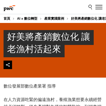
Skip
Skip
to
to
content
footer
首頁
AI x 數位轉型
產業實踐案例
好美將產銷數位化 讓老
好美將產銷數位化 讓
老漁村活起來
數位發展部數位產業署 指導
在人力資源吃緊的偏遠漁村，養殖漁業想要永續經營