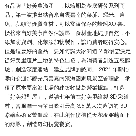
有品牌「好美農漁產」，以蛤蜊為基底研發系列商
品，第一波推出結合來自雲嘉南的菜脯、蝦米、扁
魚、蒜頭等優質食材，可以常溫保存的蛤蜊XO 醬。
標榜來自好美寮自然保護區，食材產地純淨自然，不
添加防腐劑、化學添加物製作，讓消費者吃得安心。
但是這麼好的產品，要如何讓大家知道 ? 鄭怡雯決定
從好美里這片土地的特色出發，為消費者創造五感體
驗，創造深度連結，建立品牌的認同。 2021 年鄭怡
雯向交通部觀光局雲嘉南濱海國家風景區管理處，承
租了原本要當漁市場的建築物做為營業據點，打造
「好美船型屋」，邀請七年前在好美里繪製 3D 彩繪
村，曾風靡一時單日吸引最高 3.5 萬人次造訪的 3D
彩繪藝術家曾進成，在此創作彷彿從天花板穿越而下
的鯨豚，創造奇幻視覺饗宴。