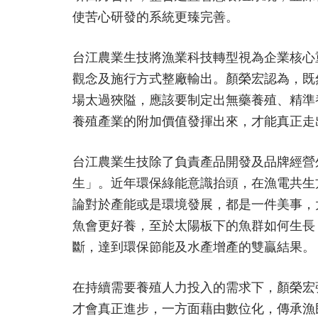
使苦心研發的系統更臻完善。
台江農業生技將漁業科技轉型視為企業核心
觀念及施行方式整廠輸出。顏榮宏認為，既
場太過狹隘，應該要制定出無藥養殖、精準
養殖產業的附加價值發揮出來，才能真正走
台江農業生技除了負責產品開發及品牌經營
生」。近年環保綠能意識抬頭，在漁電共生
論對於產能或是環境發展，都是一件美事，
魚會更好養，至於太陽板下的魚群如何生長
斷，達到環保節能及水產增產的雙贏結果。
在持續需要養殖人力投入的需求下，顏榮宏
才會真正進步，一方面藉由數位化，傳承漁