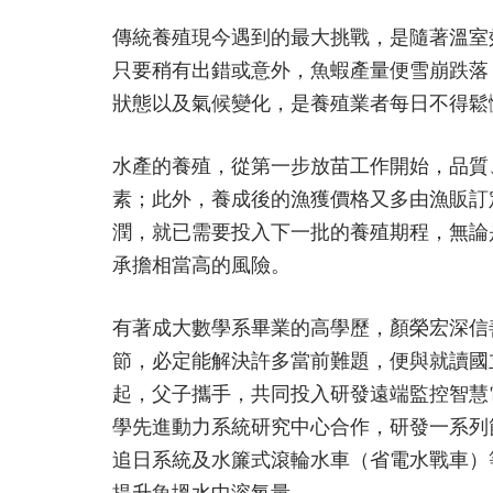
傳統養殖現今遇到的最大挑戰，是隨著溫室
只要稍有出錯或意外，魚蝦產量便雪崩跌落
狀態以及氣候變化，是養殖業者每日不得鬆
水產的養殖，從第一步放苗工作開始，品質
素；此外，養成後的漁獲價格又多由漁販訂
潤，就已需要投入下一批的養殖期程，無論
承擔相當高的風險。
有著成大數學系畢業的高學歷，顏榮宏深信
節，必定能解決許多當前難題，便與就讀國
起，父子攜手，共同投入研發遠端監控智慧
學先進動力系統研究中心合作，研發一系列
追日系統及水簾式滾輪水車（省電水戰車）
提升魚塭水中溶氧量。