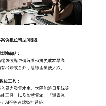
本案例數位轉型3階段
找到痛點：
極端氣候導致傳統養殖抗災成本攀高，
稍有出錯或意外，魚蝦產量便大跌。
數位工具：
導入風力發電水車、太陽能追日系統等
節能工具，以及智慧電箱、「通靈漁
夫」APP等遠端監控系統。