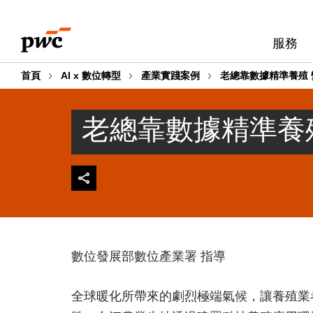
Skip
Skip
to
to
服務
content
footer
首頁
AI x 數位轉型
產業實踐案例
老總靠數據精準養殖
老總靠數據精準養
數位發展部數位產業署 指導
全球暖化所帶來的劇烈極端氣候，讓養殖業