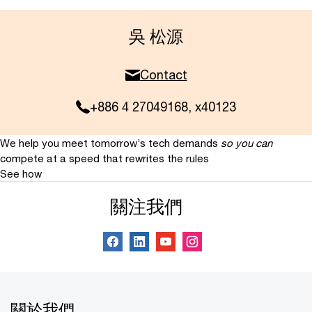
吳 松源
Contact
+886 4 27049168, x40123
We help you meet tomorrow’s tech demands
so you can
compete at a speed that rewrites the rules
See how
關注我們
關於我們