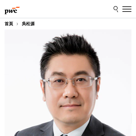
Skip
Skip
to
to
content
footer
首頁
吳松源